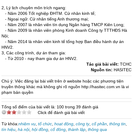
2, Lý lịch chuyên môn trích ngang:
- Năm 2006 Tốt nghiệp ĐHTM. Cử nhân kinh tế;
- Ngoại ngữ: Cử nhân tiếng Anh thương mại;
- Năm 2007 là nhân viên tín dụng Ngân hàng TMCP Kiên Long;
- Năm 2009 là nhân viên phòng Kinh doanh Công ty TTTHĐS Hà
Nội;
- Năm 2014 là nhân viên kinh tế tổng hợp Ban điều hành dự án
HNV2.
3, Các công trình, dự án tham gia:
- Từ 2010 - nay tham gia dự án HNV2.
Tác giả bài viết:
TCHC
Nguồn tin:
HASITEC
Chú ý: Việc đăng lại bài viết trên ở website hoặc các phương tiện
truyền thông khác mà không ghi rõ nguồn http://hasitec.com.vn là vi
phạm bản quyền
Tổng số điểm của bài viết là: 100 trong 39 đánh giá
Click để đánh giá bài viết
Từ khóa:
nhiệm vụ
,
tổ chức
,
hoạt động
,
công ty
,
cổ phần
,
thông tin
,
tín hiệu
,
hà nội
,
hội đồng
,
cổ đông
,
thành lập
,
thông qua