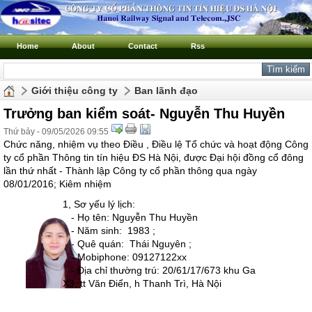
Home
About
Contact
Rss
Giới thiệu công ty
Ban lãnh đạo
Trưởng ban kiểm soát- Nguyễn Thu Huyền
Thứ bảy - 09/05/2026 09:55
Chức năng, nhiệm vụ theo Điều , Điều lệ Tổ chức và hoạt động Công
ty cổ phần Thông tin tín hiệu ĐS Hà Nội, được Đại hội đồng cổ đông
lần thứ nhất - Thành lập Công ty cổ phần thông qua ngày
08/01/2016; Kiêm nhiệm
1, Sơ yếu lý lịch:
- Họ tên: Nguyễn Thu Huyền
- Năm sinh: 1983 ;
- Quê quán: Thái Nguyên ;
- Mobiphone: 09127122xx
- Địa chỉ thường trú: 20/61/17/673 khu Ga
X3, tt Văn Điển, h Thanh Trì, Hà Nội