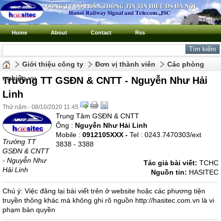
Home
About
Contact
Rss
Giới thiệu công ty
Đơn vị thành viên
Các phòng
nghiệp vụ
Trưởng TT GSĐN & CNTT - Nguyễn Như Hải
Linh
Thứ năm - 08/10/2020 11:45
Trung Tâm GSĐN & CNTT
Ông :
Nguyễn Như Hải Linh
Mobile :
0912105XXX -
Tel : 0243.7470303/ext
Trưởng TT
3838 - 3388
GSĐN & CNTT
- Nguyễn Như
Tác giả bài viết:
TCHC
Hải Linh
Nguồn tin:
HASITEC
Chú ý: Việc đăng lại bài viết trên ở website hoặc các phương tiện
truyền thông khác mà không ghi rõ nguồn http://hasitec.com.vn là vi
phạm bản quyền