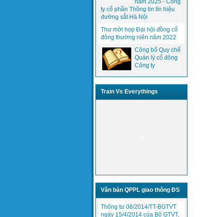
năm 2025 - Công
ty cổ phần Thông tin tín hiệu
đường sắt Hà Nội
Thư mời họp Đại hội đồng cổ
đông thường niên năm 2022
Công bố Quy chế
Quản lý cổ đông
Công ty
Train Vs Everythings
Văn bản QPPL giao thông ĐS
Thông tư 08/2014/TT-BGTVT
ngày 15/4/2014 của Bộ GTVT,