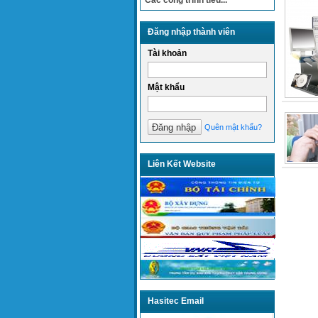
Các công trình tiêu...
Đăng nhập thành viên
Tài khoản
Mật khẩu
Quên mật khẩu?
Liên Kết Website
Hasitec Email