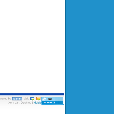
wered by
Valid
Xem bản: Desktop |
Mobile