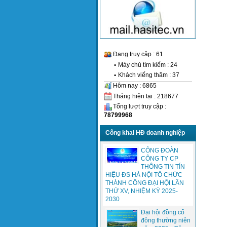
Đang truy cập : 61
•
Máy chủ tìm kiếm : 24
•
Khách viếng thăm : 37
Hôm nay : 6865
Tháng hiện tại : 218677
Tổng lượt truy cập :
78799968
Công khai HĐ doanh nghiệp
CÔNG ĐOÀN
CÔNG TY CP
THÔNG TIN TÍN
HIỆU ĐS HÀ NỘI TỔ CHỨC
THÀNH CÔNG ĐẠI HỘI LẦN
THỨ XV, NHIỆM KỲ 2025-
2030
Đại hội đồng cổ
đông thường niên