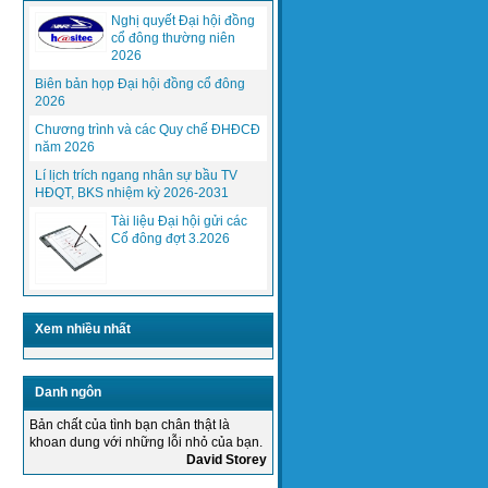
Nghị quyết Đại hội đồng
cổ đông thường niên
2026
Biên bản họp Đại hội đồng cổ đông
2026
Chương trình và các Quy chế ĐHĐCĐ
năm 2026
Thực hiện mục tiêu chất lượng năm
Lí lịch trích ngang nhân sự bầu TV
2015 của Tổng giám đốc công ty...
HĐQT, BKS nhiệm kỳ 2026-2031
Tài liệu Đại hội gửi các
Cổ đông đợt 3.2026
Xem nhiều nhất
Danh ngôn
Bản chất của tình bạn chân thật là
khoan dung với những lỗi nhỏ của bạn.
David Storey