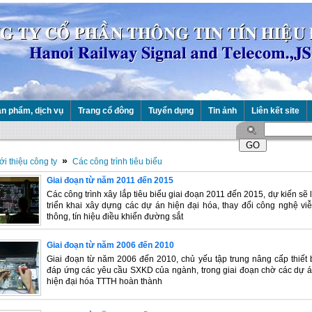
n phẩm, dịch vụ
Trang cổ đông
Tuyển dụng
Tin ảnh
Liên kết site
»
ới thiệu công ty
Các công trình tiêu biểu
Giai đoạn từ năm 2011 đến 2015
Các công trình xây lắp tiêu biểu giai đoạn 2011 đến 2015, dự kiến sẽ 
triển khai xây dựng các dự án hiện đại hóa, thay đổi công nghệ vi
thông, tín hiệu điều khiển đường sắt
Giai đoạn từ năm 2006 đến 2010
Giai đoạn từ năm 2006 đến 2010, chủ yếu tập trung nâng cấp thiết 
đáp ứng các yêu cầu SXKD của ngành, trong giai đoạn chờ các dự 
hiện đại hóa TTTH hoàn thành