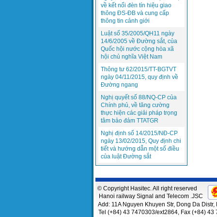
về kết nối đèn tín hiệu giao
thông ĐS-ĐB và cung cấp
thông tin cảnh giới
Luật số 35/2005/QH11 ngày
14/6/2005 về Đường sắt, của
Quốc hội nước cộng hòa xã
hội chủ nghĩa Việt Nam
Thông tư 62/2015/TT-BGTVT
ngày 04/11/2015, quy định về
Đường ngang
Nghị quyết số 88/NQ-CP của
Chính phủ, về tăng cường
thực hiện các giải pháp trọng
tâm bảo đảm TTATGR
Nghị định số 14/2015/NĐ-CP
ngày 13/02/2015, Quy định chi
tiết và hướng dẫn một số điều
của luật Đường sắt
© Copyright Hasitec. All right reserved
Hanoi railway Signal and Telecom .JSC
Add: 11A Nguyen Khuyen Str, Dong Da Distr, 
Tel (+84) 43 7470303/ext2864, Fax (+84) 43