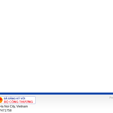
Po
Ha Noi City, Vietnam
 7471758