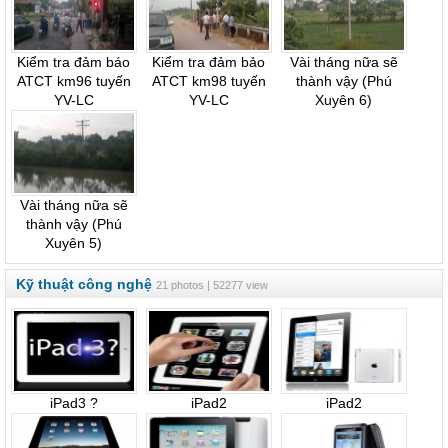
Kiểm tra đảm báo
Kiểm tra đảm bảo
Vài tháng nữa sẽ
ATCT km96 tuyến
ATCT km98 tuyến
thành vậy (Phú
YV-LC
YV-LC
Xuyên 6)
Vài tháng nữa sẽ
thành vậy (Phú
Xuyên 5)
Kỹ thuật công nghệ
21 photos | 52277 view
iPad3 ?
iPad2
iPad2