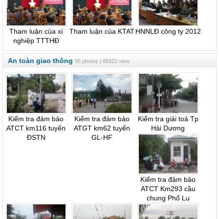
Tham luận của xí
Tham luận của KTAT
HNNLĐ công ty 2012
nghiệp TTTHĐ
An toàn giao thông
95 photos | 85922 view
Kiểm tra đảm bảo
Kiểm tra đảm bảo
Kiểm tra giải toả Tp
ATCT km116 tuyến
ATGT km62 tuyến
Hải Dương
ĐSTN
GL-HF
Kiểm tra đảm bảo
ATCT Km293 cầu
chung Phố Lu