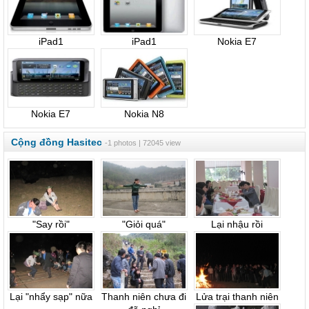
iPad1
iPad1
Nokia E7
Nokia E7
Nokia N8
Cộng đồng Hasitec
-1 photos | 72045 view
"Say rồi"
"Giỏi quá"
Lại nhậu rồi
Lại "nhẩy sạp" nữa
Thanh niên chưa đi
Lửa trại thanh niên