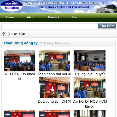
Home
About
Contact
Rss
Tin ảnh
Hoạt động công ty
32 photos | 58257 view
BCH ĐTN Cty khóa
Toàn cảnh đại hội XI
Đại hội biểu quyết
XI
Đoàn chủ tịch ĐH XI
Đại hội ĐTNCS HCM
lần XI