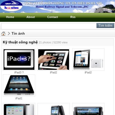
Home
About
Contact
Rss
Tin ảnh
Kỹ thuật công nghệ
21 photos | 52280 view
iPad3 ?
iPad2
iPad2
iPad1