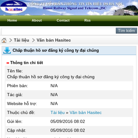
Home
About
Contact
Rss
Tài liệu
Văn bản Hasitec
Chấp thuận hồ sơ đăng ký công ty đại chúng
Thông tin chi tiết
Tên file:
Chấp thuận hồ sơ đăng ký công ty đại chúng
Phiên bản:
N/A
Tác giả:
N/A
Website hỗ trợ:
N/A
Thuộc chủ đề:
Tài liệu
»
Văn bản Hasitec
Gửi lên:
05/09/2016 08:02
Cập nhật:
05/09/2016 08:02