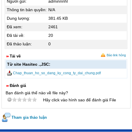
Người gửi:
adminnnhl
Thông tin bản quyền:
N/A
Dung lượng:
381.45 KB
Đã xem:
2461
Đã tải về:
20
Đã thảo luận:
0
Báo link hỏng
Tải về
Từ site Hasitec .,JSC:
Chap_thuan_ho_so_dang_ky_cong_ty_dai_chung.pdf
Đánh giá
Bạn đánh giá thế nào về file này?
Hãy click vào hình sao để đánh giá File
Tham gia thảo luận