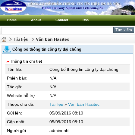
Home
About
Contact
Rss
Tài liệu
Văn bản Hasitec
Công bố thông tin công ty đại chúng
Thông tin chi tiết
Tên file:
Công bố thông tin công ty đại chúng
Phiên bản:
N/A
Tác giả:
N/A
Website hỗ trợ:
N/A
Thuộc chủ đề:
Tài liệu
»
Văn bản Hasitec
Gửi lên:
05/09/2016 08:10
Cập nhật:
05/09/2016 08:10
Người gửi:
adminnnhl