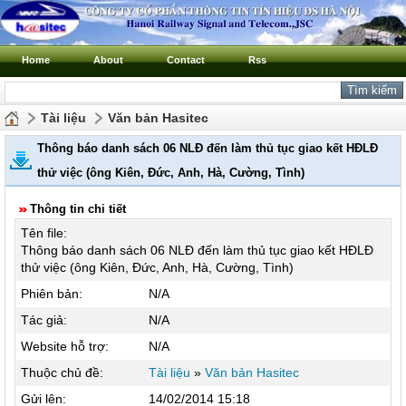
Home
About
Contact
Rss
Tài liệu
Văn bản Hasitec
Thông báo danh sách 06 NLĐ đến làm thủ tục giao kết HĐLĐ
thử việc (ông Kiên, Đức, Anh, Hà, Cường, Tình)
Thông tin chi tiết
Tên file:
Thông báo danh sách 06 NLĐ đến làm thủ tục giao kết HĐLĐ
thử việc (ông Kiên, Đức, Anh, Hà, Cường, Tình)
Phiên bản:
N/A
Tác giả:
N/A
Website hỗ trợ:
N/A
Thuộc chủ đề:
Tài liệu
»
Văn bản Hasitec
Gửi lên:
14/02/2014 15:18