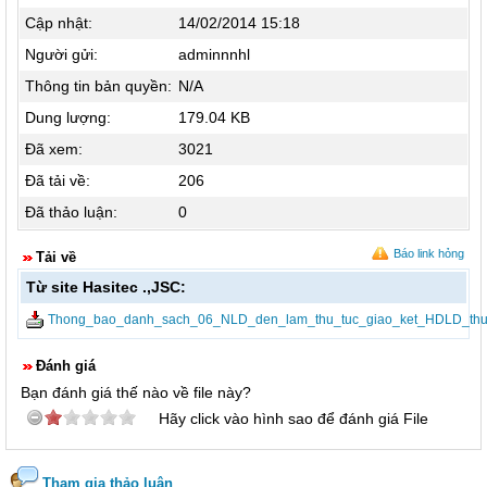
Cập nhật:
14/02/2014 15:18
Người gửi:
adminnnhl
Thông tin bản quyền:
N/A
Dung lượng:
179.04 KB
Đã xem:
3021
Đã tải về:
206
Đã thảo luận:
0
Báo link hỏng
Tải về
Từ site Hasitec .,JSC:
Thong_bao_danh_sach_06_NLD_den_lam_thu_tuc_giao_ket_HDLD_thu
Đánh giá
Bạn đánh giá thế nào về file này?
Hãy click vào hình sao để đánh giá File
Tham gia thảo luận