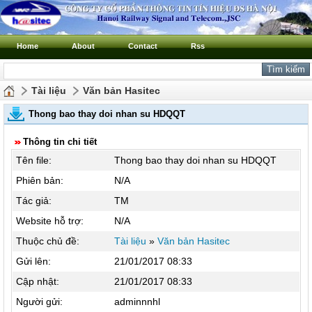
Home
About
Contact
Rss
Tài liệu
Văn bản Hasitec
Thong bao thay doi nhan su HDQQT
Thông tin chi tiết
Tên file:
Thong bao thay doi nhan su HDQQT
Phiên bản:
N/A
Tác giả:
TM
Website hỗ trợ:
N/A
Thuộc chủ đề:
Tài liệu
»
Văn bản Hasitec
Gửi lên:
21/01/2017 08:33
Cập nhật:
21/01/2017 08:33
Người gửi:
adminnnhl