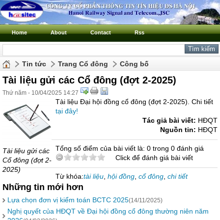
Home
About
Contact
Rss
Tin tức
Trang Cổ đông
Công bố
Tài liệu gửi các Cổ đông (đợt 2-2025)
Thứ năm - 10/04/2025 14:27
Tài liệu Đại hội đồng cổ đông (đợt 2-2025). Chi tiết
tại đây!
Tác giả bài viết:
HĐQT
Nguồn tin:
HĐQT
Tổng số điểm của bài viết là: 0 trong 0 đánh giá
Tài liệu gửi các
Click để đánh giá bài viết
Cổ đông (đợt 2-
2025)
Từ khóa:
tài liệu
,
hội đồng
,
cổ đông
,
chi tiết
Những tin mới hơn
Lựa chọn đơn vị kiểm toán BCTC 2025
(14/11/2025)
Nghị quyết của HĐQT về Đại hội đồng cổ đông thường niên năm