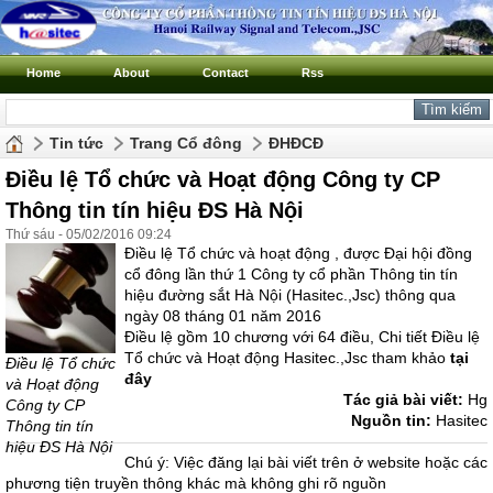
Home
About
Contact
Rss
Tin tức
Trang Cổ đông
ĐHĐCĐ
Điều lệ Tổ chức và Hoạt động Công ty CP
Thông tin tín hiệu ĐS Hà Nội
Thứ sáu - 05/02/2016 09:24
Điều lệ Tổ chức và hoạt động , được Đại hội đồng
cổ đông lần thứ 1 Công ty cổ phần Thông tin tín
hiệu đường sắt Hà Nội (Hasitec.,Jsc) thông qua
ngày 08 tháng 01 năm 2016
Điều lệ gồm 10 chương với 64 điều, Chi tiết Điều lệ
Tổ chức và Hoạt động Hasitec.,Jsc tham khảo
tại
Điều lệ Tổ chức
đây
và Hoạt động
Tác giả bài viết:
Hg
Công ty CP
Nguồn tin:
Hasitec
Thông tin tín
hiệu ĐS Hà Nội
Chú ý: Việc đăng lại bài viết trên ở website hoặc các
phương tiện truyền thông khác mà không ghi rõ nguồn