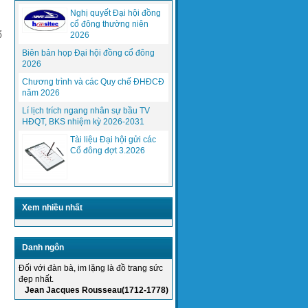
Nghị quyết Đại hội đồng
cổ đông thường niên
ổ
2026
Biên bản họp Đại hội đồng cổ đông
2026
(PCWorldVN) Gần 7 tỷ thuê bao di động,
Chương trình và các Quy chế ĐHĐCĐ
sắp bằng dân số thế giới,...
năm 2026
Lí lịch trích ngang nhân sự bầu TV
HĐQT, BKS nhiệm kỳ 2026-2031
Phần mềm quản lý, điều hành giải
quyết trở ngại, sự cố online
Tài liệu Đại hội gửi các
HasitecTN
Cổ đông đợt 3.2026
Xem nhiều nhất
Danh ngôn
Thực hiện mục tiêu chất lượng năm
Ðối với đàn bà, im lặng là đồ trang sức
2015 của Tổng giám đốc công ty...
đẹp nhất.
Jean Jacques Rousseau(1712-1778)