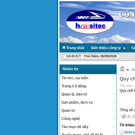
Trang nhất
Giới thiệu công ty
Sả
14:43 ICT Thứ Năm, 06/08/2026
Nhóm tin
»
Ti
Tin tức, sự kiện
Quy ch
Thứ sáu -
Trang Cổ đông
Quy chế h
Quản lý, bảo trì
Sản phẩm, dịch vụ
Tổng số đ
Quản trị
Công nghệ
Từ khóa:
Tản mạn đó đây
Xem p