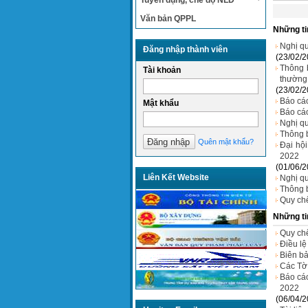
Tuyển dụng, chế độ NLĐ
Văn bản QPPL
Những ti
Nghị q
Đăng nhập thành viên
(23/02/2
Thông 
Tài khoản
thường
(23/02/2
Báo cáo
Mật khẩu
Báo cá
Nghị qu
Thông b
Quên mật khẩu?
Đại hộ
2022
(01/06/2
Liên Kết Website
Nghị qu
Thông b
Quy chế
Những ti
Quy chế
Điều lệ
Biên bả
Các Tờ 
Báo cá
2022
(06/04/2