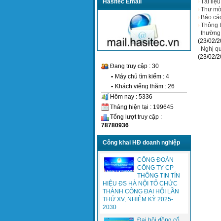
Tài liệ
Hasitec Email
Thư mờ
Báo cá
Thông 
thường
(23/02/2
Nghị q
(23/02/2
Đang truy cập : 30
•
Máy chủ tìm kiếm : 4
•
Khách viếng thăm : 26
Hôm nay : 5336
Tháng hiện tại : 199645
Tổng lượt truy cập :
78780936
Công khai HĐ doanh nghiệp
CÔNG ĐOÀN
CÔNG TY CP
THÔNG TIN TÍN
HIỆU ĐS HÀ NỘI TỔ CHỨC
THÀNH CÔNG ĐẠI HỘI LẦN
THỨ XV, NHIỆM KỲ 2025-
2030
Đại hội đồng cổ