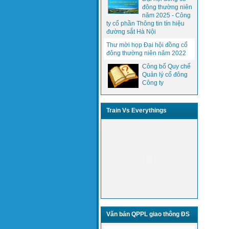
đông thường niên
năm 2025 - Công
ty cổ phần Thông tin tín hiệu
đường sắt Hà Nội
Thư mời họp Đại hội đồng cổ
đông thường niên năm 2022
Công bố Quy chế
Quản lý cổ đông
Công ty
Train Vs Everythings
Văn bản QPPL giao thông ĐS