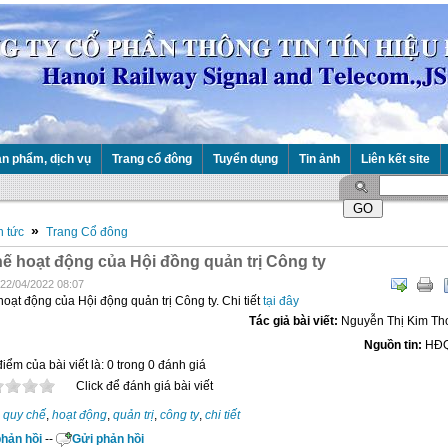
n phẩm, dịch vụ
Trang cổ đông
Tuyển dụng
Tin ảnh
Liên kết site
»
n tức
Trang Cổ đông
ế hoạt động của Hội đồng quản trị Công ty
 22/04/2022 08:07
oạt động của Hội động quản trị Công ty. Chi tiết
tại đây
Tác giả bài viết:
Nguyễn Thị Kim Th
Nguồn tin:
HĐ
iểm của bài viết là: 0 trong 0 đánh giá
Click để đánh giá bài viết
quy chế
,
hoạt động
,
quản trị
,
công ty
,
chi tiết
hản hồi
--
Gửi phản hồi