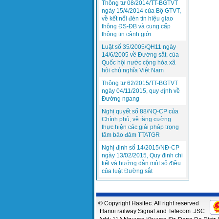
Thông tư 08/2014/TT-BGTVT
ngày 15/4/2014 của Bộ GTVT,
về kết nối đèn tín hiệu giao
thông ĐS-ĐB và cung cấp
thông tin cảnh giới
Luật số 35/2005/QH11 ngày
14/6/2005 về Đường sắt, của
Quốc hội nước cộng hòa xã
hội chủ nghĩa Việt Nam
Thông tư 62/2015/TT-BGTVT
ngày 04/11/2015, quy định về
Đường ngang
Nghị quyết số 88/NQ-CP của
Chính phủ, về tăng cường
thực hiện các giải pháp trọng
tâm bảo đảm TTATGR
Nghị định số 14/2015/NĐ-CP
ngày 13/02/2015, Quy định chi
tiết và hướng dẫn một số điều
của luật Đường sắt
© Copyright Hasitec. All right reserved
Hanoi railway Signal and Telecom .JSC