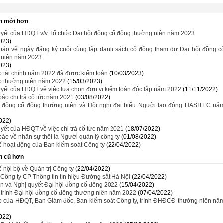
n mới hơn
uyết của HĐQT v/v Tổ chức Đại hội đồng cổ đông thường niên năm 2023
023)
báo về ngày đăng ký cuối cùng lập danh sách cổ đông tham dự Đại hội đồng c
 niên năm 2023
023)
 tài chính năm 2022 đã được kiểm toán
(10/03/2023)
o thường niên năm 2022
(15/03/2023)
yết của HĐQT về việc lựa chọn đơn vị kiểm toán độc lập năm 2022
(11/11/2022)
áo chi trả cổ tức năm 2021
(03/08/2022)
i đồng cổ đông thường niên và Hội nghị đại biểu Người lao động HASITEC nă
022)
yết của HĐQT về việc chi trả cổ tức năm 2021
(18/07/2022)
áo về nhân sự thôi là Người quản lý công ty
(01/08/2022)
 hoạt động của Ban kiểm soát Công ty
(22/04/2022)
n cũ hơn
 nội bộ về Quản trị Công ty
(22/04/2022)
 Công ty CP Thông tin tín hiệu Đường sắt Hà Nội
(22/04/2022)
n và Nghị quyết Đại hội đồng cổ đông 2022
(15/04/2022)
trình Đại hội đồng cổ đông thường niên năm 2022
(07/04/2022)
o của HĐQT, Ban Giám đốc, Ban kiểm soát Công ty, trình ĐHĐCĐ thường niên nă
022)