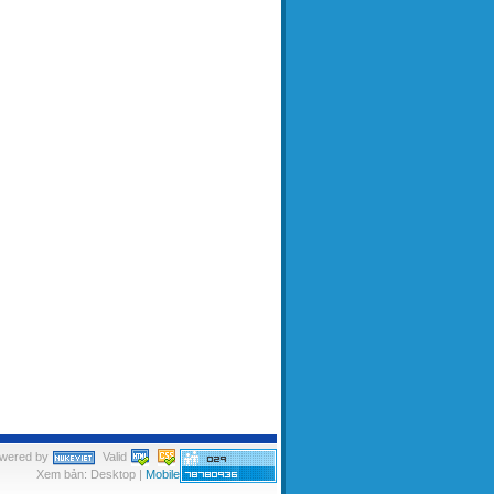
wered by
Valid
Xem bản: Desktop |
Mobile