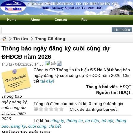
Home
About
Contact
Rss
Tin tức
Trang Cổ đông
Thông báo ngày đăng ký cuối cùng dự
ĐHĐCĐ năm 2026
Thứ tư - 04/02/2026 14:55
Công ty CP Thông tin tín hiệu ĐS Hà Nội thông báo
ngày đăng ký cuối cùng dự ĐHĐCĐ năm 2026. Chi
tiết
tại đây!
Tác giả bài viết:
HĐQT
Nguồn tin:
HĐQT.
Thông báo
ngày đăng ký
Tổng số điểm của bài viết là: 0 trong 0 đánh giá
cuối cùng dự
Click để đánh giá bài viết
ĐHĐCĐ năm
2026
Từ khóa:
công ty
,
thông tin
,
tín hiệu
,
hà nội
,
thông
báo
,
đăng ký
,
cuối cùng
,
chi tiết
Những tin mới hơn