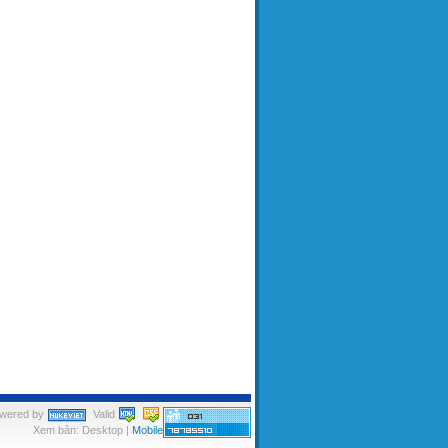
wered by
Valid
Xem bản: Desktop |
Mobile