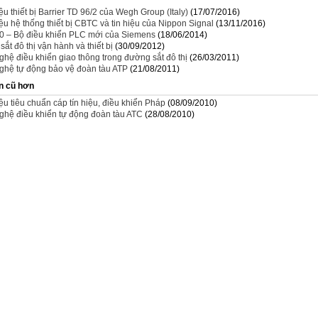
iệu thiết bị Barrier TD 96/2 của Wegh Group (Italy)
(17/07/2016)
iệu hệ thống thiết bị CBTC và tin hiệu của Nippon Signal
(13/11/2016)
0 – Bộ điều khiển PLC mới của Siemens
(18/06/2014)
ắt đô thị vận hành và thiết bị
(30/09/2012)
hệ điều khiển giao thông trong đường sắt đô thị
(26/03/2011)
ghệ tự động bảo vệ đoàn tàu ATP
(21/08/2011)
n cũ hơn
iệu tiêu chuẩn cáp tín hiệu, điều khiển Pháp
(08/09/2010)
ghệ điều khiển tự động đoàn tàu ATC
(28/08/2010)