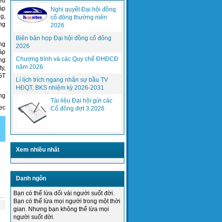
ều
áp
Nghị quyết Đại hội đồng
g,
cổ đông thường niên
ng
2026
Biên bản họp Đại hội đồng cổ đông
ng
2026
áp
(PCWorldVN) Gần 7 tỷ thuê bao di động,
Chương trình và các Quy chế ĐHĐCĐ
ng
sắp bằng dân số thế giới,...
năm 2026
y,
GT
Lí lịch trích ngang nhân sự bầu TV
HĐQT, BKS nhiệm kỳ 2026-2031
Phần mềm quản lý, điều hành giải
ng
quyết trở ngại, sự cố online
Tài liệu Đại hội gửi các
HasitecTN
ec
Cổ đông đợt 3.2026
Xem nhiều nhất
Danh ngôn
Thực hiện mục tiêu chất lượng năm
Bạn có thể lừa dối vài người suốt đời.
2015 của Tổng giám đốc công ty...
Bạn có thể lừa mọi người trong một thời
gian. Nhưng bạn không thể lừa mọi
người suốt đời.