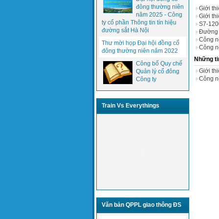
đông thường niên
Giới th
năm 2025 - Công
Giới th
ty cổ phần Thông tin tín hiệu
S7-120
đường sắt Hà Nội
Đường s
Công ng
Thư mời họp Đại hội đồng cổ
Công n
đông thường niên năm 2022
Những ti
Công bố Quy chế
Giới th
Quản lý cổ đông
Công n
Công ty
Train Vs Everythings
Văn bản QPPL giao thông ĐS