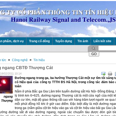
n phẩm, dịch vụ
Trang cổ đông
Tuyển dụng
Tin ảnh
Liên kết site
»
»
n tức
Công nghệ
Tín hiệu
 ngang CBTĐ Thượng Cát
 18/02/2011 10:14
Đường ngang trong ga, ba hướng Thượng Cát một sự tìm tòi sáng t
có hiệu quả của công ty TTTH ĐS Hà Nội, trong công tác đảm bảo 
toàn
Nằm ở phía Bắc ga Gia Lâm trên tuyến đường sắt Hà Nội- Đồng Đăng, t
lý trình km 6+625, đường ngang Thượng cát là một cửa ngõ của một k
 ngang
dân cư lớn, mật độ giao thông rất cao với hàng trăm lượt người xe qua l
Thượng
mỗi phút đồng hồ khi ở giờ cao điểm. Đặc biệt đây là một đường nga
trong ga (nằm giữa cột tín hiệu vào ga và cột tín hiệu vào bãi ga Gia L
ướng đường sắt đi vào đường ngang, ngoài các chuyến tàu được đón gửi bì