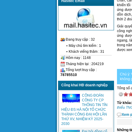
chấn, cá
Hasitec Email
khiển tối
ứng được
dồn dịch
thời 2 đ
Giải quy
công ngh
ứng được
Đang truy cập : 32
ngang, l
trong nă
•
Máy chủ tìm kiếm : 1
được xem
•
Khách viếng thăm : 31
Hôm nay : 1148
Tháng hiện tại : 204219
Tổng lượt truy cập :
Chú ý: 
78785510
không g
Công khai HĐ doanh nghiệp
Tổng số đ
CÔNG ĐOÀN
CÔNG TY CP
Từ khóa:
THÔNG TIN TÍN
thiểu T
HIỆU ĐS HÀ NỘI TỔ CHỨC
THÀNH CÔNG ĐẠI HỘI LẦN
Xem p
THỨ XV, NHIỆM KỲ 2025-
2030
Những ti
Đại hội đồng cổ