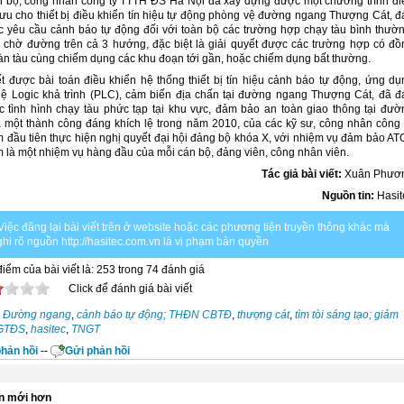
n bộ, công nhân công ty TTTH ĐS Hà Nội đã xây dựng được một chương trình đi
 ưu cho thiết bị điều khiển tín hiệu tự động phòng vệ đường ngang Thượng Cát, đ
 yêu cầu cảnh báo tự động đối với toàn bộ các trường hợp chạy tàu bình thườn
, chờ đường trên cả 3 hướng, đặc biệt là giải quyết được các trường hợp có đồ
oàn tàu cùng chiếm dụng các khu đoạn tới gần, hoặc chiếm dụng bất thường.
ết được bài toán điều khiển hệ thống thiết bị tín hiệu cảnh báo tự động, ứng dụ
ệ Logic khả trình (PLC), cảm biến địa chấn tại đường ngang Thượng Cát, đã đ
 tình hình chạy tàu phức tạp tại khu vực, đảm bảo an toàn giao thông tại đườ
à một thành công đáng khích lệ trong năm 2010, của các kỹ sư, công nhân công t
m đầu tiên thực hiện nghị quyết đại hội đảng bộ khóa X, với nhiệm vụ đảm bảo AT
 là một nhiệm vụ hàng đầu của mỗi cán bộ, đảng viên, công nhân viên.
Tác giả bài viết:
Xuân Phươ
Nguồn tin:
Hasit
Việc đăng lại bài viết trên ở website hoặc các phương tiện truyền thông khác mà
hi rõ nguồn http://hasitec.com.vn là vi phạm bản quyền
iểm của bài viết là: 253 trong 74 đánh giá
Click để đánh giá bài viết
Đường ngang
,
cảnh báo tự động; THĐN CBTĐ
,
thượng cát
,
tìm tòi sáng tạo; giảm
NGTĐS
,
hasitec
,
TNGT
hản hồi
--
Gửi phản hồi
n mới hơn