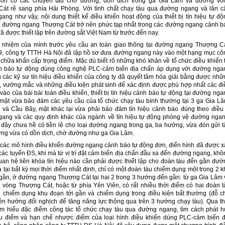
còn có các chuyến tàu chờ đường, dồn dịch trong ga Gia Lâm và đường vò
át rẽ sang phía Hải Phòng. Với tính chất chạy tàu qua đường ngang và lân c
ang như vậy, nội dung thiết kế điều khiển hoạt động của thiết bị tín hiệu tự độ
 đường ngang Thượng Cát trở nên phức tạp nhất trong các đường ngang cảnh b
ã được thiết lập trên đường sắt Việt Nam từ trước đến nay.
h nhiệm của mình trước yêu cầu an toàn giao thông tại đường ngang Thượng Cá
, công ty TTTH Hà Nội đã lập hồ sơ đưa đường ngang này vào một hạng mục cô
 chữa khẩn cấp trọng điểm. Mặc dù biết rõ những khó khăn về tổ chức điều khiển t
h báo tự động dùng công nghệ PLC-cảm biến địa chấn áp dụng với đường nga
g các kỹ sư tín hiệu điều khiển của công ty đã quyết tâm hóa giải bằng được nhữ
, vướng mắc và những điều kiện phát sinh để xác định được phù hợp nhất các đi
vào của bài bài toán điều khiển, thiết bị tín hiệu cảnh báo tự động tại đường nga
 mặt vừa bảo đảm các yêu cầu của tổ chức chạy tàu bình thường tại 3 ga Gia Lâ
 và Cầu Bây, mặt khác lại vừa phải bảo đảm tín hiệu cảnh báo đúng theo điều 
ang và các quy định khác của ngành về tín hiệu tự động phòng vệ đường ngan
 đây chưa hề có tiền lệ cho loại đường ngang trong ga, ba hướng, vừa đón gửi t
ờng vừa có dồn dịch, chờ đường như ga Gia Lâm.
 các mô hình điều khiển đường ngang cảnh báo tự động đơn, điển hình đã được x
các tuyến ĐS, khi mà từ vị trí đặt cảm biến địa chấn đầu xa đến đường ngang, khô
uan hệ liên khóa tín hiệu nào cần phải được thiết lập cho đoàn tàu đến gần đườ
 tại bất kỳ mọi thời điểm nhất định, chỉ có một đoàn tàu chiếm dụng một trong 2 k
 gần, ở đường ngang Thượng Cát tại hai 2 trong 3 hướng đến gần: từ ga Gia Lâm 
 vòng Thượng Cát, hoặc từ phía Yên Viên, có rất nhiều thời điểm có hai đoàn t
 chiếm dụng khu đoạn tới gần và chiếm dụng trong điều kiện bất thường (đỗ c
ên hướng đối nghịch để tăng năng lực thông qua trên 3 hướng chạy tàu). Qua th
tìm hiểu đặc điểm công tác tổ chức chạy tàu qua đường ngang, tìm cách phát h
 điểm và hạn chế nhược điểm của loại hình điều khiển dùng PLC-cảm biến đ