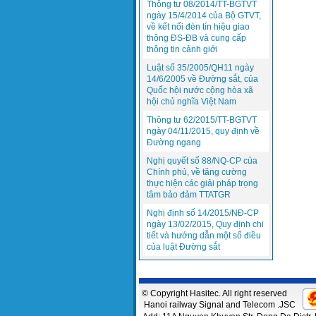
Thông tư 08/2014/TT-BGTVT
ngày 15/4/2014 của Bộ GTVT,
về kết nối đèn tín hiệu giao
thông ĐS-ĐB và cung cấp
thông tin cảnh giới
Luật số 35/2005/QH11 ngày
14/6/2005 về Đường sắt, của
Quốc hội nước cộng hòa xã
hội chủ nghĩa Việt Nam
Thông tư 62/2015/TT-BGTVT
ngày 04/11/2015, quy định về
Đường ngang
Nghị quyết số 88/NQ-CP của
Chính phủ, về tăng cường
thực hiện các giải pháp trọng
tâm bảo đảm TTATGR
Nghị định số 14/2015/NĐ-CP
ngày 13/02/2015, Quy định chi
tiết và hướng dẫn một số điều
của luật Đường sắt
© Copyright Hasitec. All right reserved
Hanoi railway Signal and Telecom .JSC