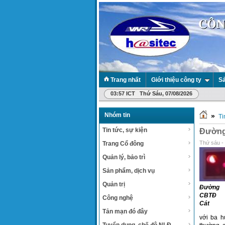
Trang nhất
Giới thiệu công ty
Sả
03:57 ICT Thứ Sáu, 07/08/2026
Nhóm tin
»
Ti
Tin tức, sự kiện
Đường
Thứ sáu -
Trang Cổ đông
Quản lý, bảo trì
Sản phẩm, dịch vụ
Quản trị
Đường
CBTĐ 
Công nghệ
Cát
Tản mạn đó đây
với ba h