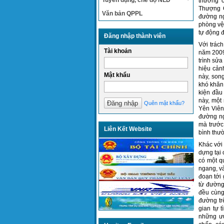
Tuyển dụng, chế độ NLĐ
thường 
Thượng C
Văn bản QPPL
đường ng
phòng vệ
tự động đ
Đăng nhập thành viên
Với trác
Tài khoản
năm 2009
trình sửa
hiệu cản
Mật khẩu
này, son
khó khăn
kiện đầu 
này, một
Quên mật khẩu?
Yên Viên
đường ng
mà trước
Liên Kết Website
bình thư
Khác với
dựng tại 
có một q
ngang, và
đoạn tới
từ đường
đều cùng
đường tr
gian tự 
những ưu