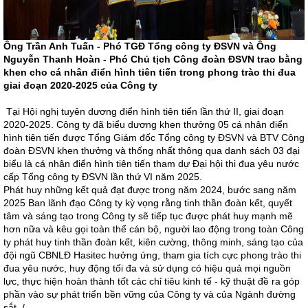
Ông Trần Anh Tuấn - Phó TGĐ Tổng công ty ĐSVN và Ông
Nguyễn Thanh Hoàn - Phó Chủ tịch Công đoàn ĐSVN trao bằng
khen cho cá nhân điển hình tiên tiến
trong phong trào thi đua
giai đoạn 2020-2025 của Công ty
Tại Hội nghị tuyên dương điển hình tiên tiến lần thứ II, giai đoạn
2020-2025. Công ty đã biểu dương khen thưởng 05 cá nhân điển
hình tiên tiến được Tổng Giám đốc Tổng công ty ĐSVN và BTV Công
đoàn ĐSVN khen thưởng và thống nhất thông qua danh sách 03 đại
biểu là cá nhân điển hình tiên tiến tham dự Đại hội thi đua yêu nước
cấp Tổng công ty ĐSVN lần thứ VI năm 2025.
Phát huy những kết quả đạt được trong năm 2024, bước sang năm
2025 Ban lãnh đạo Công ty kỳ vọng rằng tinh thần đoàn kết, quyết
tâm và sáng tạo trong Công ty sẽ tiếp tục được phát huy mạnh mẽ
hơn nữa và kêu gọi toàn thể cán bộ, người lao động trong toàn Công
ty phát huy tinh thần đoàn kết, kiên cường, thông minh, sáng tạo của
đội ngũ CBNLĐ Hasitec hưởng ứng, tham gia tích cực phong trào thi
đua yêu nước, huy động tối đa và sử dụng có hiệu quả mọi nguồn
lực, thực hiện hoàn thành tốt các chỉ tiêu kinh tế - kỹ thuật đề ra góp
phần vào sự phát triển bền vững của Công ty và của Ngành đường
sắt ./.