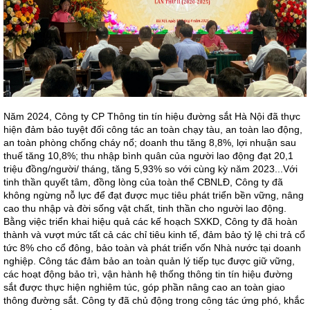
Năm 2024, Công ty CP Thông tin tín hiệu đường sắt Hà Nội đã thực
hiện đảm bảo tuyệt đối công tác an toàn chạy tàu, an toàn lao động,
an toàn phòng chống cháy nổ; doanh thu tăng 8,8%, lợi nhuận sau
thuế tăng 10,8%; thu nhập bình quân của người lao động đạt 20,1
triệu đồng/người/ tháng, tăng 5,93% so với cùng kỳ năm 2023...Với
tinh thần quyết tâm, đồng lòng của toàn thể CBNLĐ, Công ty đã
không ngừng nỗ lực để đạt được mục tiêu phát triển bền vững, nâng
cao thu nhập và đời sống vật chất, tinh thần cho người lao động.
Bằng việc triển khai hiệu quả các kế hoạch SXKD, Công ty đã hoàn
thành và vượt mức tất cả các chỉ tiêu kinh tế, đảm bảo tỷ lệ chi trả cổ
tức 8% cho cổ đông, bảo toàn và phát triển vốn Nhà nước tại doanh
nghiệp. Công tác đảm bảo an toàn quản lý tiếp tục được giữ vững,
các hoạt động bảo trì, vận hành hệ thống thông tin tín hiệu đường
sắt được thực hiện nghiêm túc, góp phần nâng cao an toàn giao
thông đường sắt. Công ty đã chủ động trong công tác ứng phó, khắc