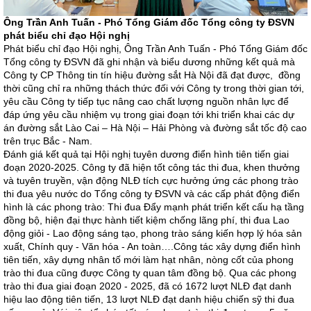
Ông Trần Anh Tuấn - Phó Tổng Giám đốc Tổng công ty ĐSVN
phát biểu chỉ đạo Hội nghị
Phát biểu chỉ đạo Hội nghị, Ông Trần Anh Tuấn - Phó Tổng Giám đốc
Tổng công ty ĐSVN đã ghi nhận và biểu dương những kết quả mà
Công ty CP Thông tin tín hiệu đường sắt Hà Nội đã đạt được, đồng
thời cũng chỉ ra những thách thức đối với Công ty trong thời gian tới,
yêu cầu Công ty tiếp tục nâng cao chất lượng nguồn nhân lực để
đáp ứng yêu cầu nhiệm vụ trong giai đoạn tới khi triển khai các dự
án đường sắt Lào Cai – Hà Nội – Hải Phòng và đường sắt tốc độ cao
trên trục Bắc - Nam.
Đánh giá kết quả tại Hội nghị tuyên dương điển hình tiên tiến giai
đoạn 2020-2025. Công ty đã hiện tốt công tác thi đua, khen thưởng
và tuyên truyền, vận động NLĐ tích cực hưởng ứng các phong trào
thi đua yêu nước do Tổng công ty ĐSVN và các cấp phát động điển
hình là các phong trào: Thi đua Đẩy mạnh phát triển kết cấu hạ tầng
đồng bộ, hiện đại thực hành tiết kiệm chống lãng phí, thi đua Lao
động giỏi - Lao động sáng tạo, phong trào sáng kiến hợp lý hóa sản
xuất, Chính quy - Văn hóa - An toàn….Công tác xây dựng điển hình
tiên tiến, xây dựng nhân tố mới làm hạt nhân, nòng cốt của phong
trào thi đua cũng được Công ty quan tâm đồng bộ. Qua các phong
trào thi đua giai đoạn 2020 - 2025, đã có 1672 lượt NLĐ đạt danh
hiệu lao động tiên tiến, 13 lượt NLĐ đạt danh hiệu chiến sỹ thi đua