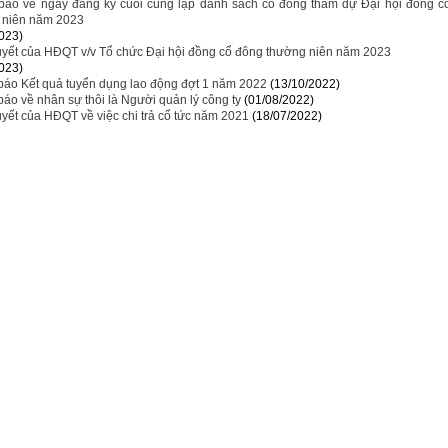
báo về ngày đăng ký cuối cùng lập danh sách cổ đông tham dự Đại hội đồng c
 niên năm 2023
023)
uyết của HĐQT v/v Tổ chức Đại hội đồng cổ đông thường niên năm 2023
023)
báo Kết quả tuyển dụng lao động đợt 1 năm 2022
(13/10/2022)
áo về nhân sự thôi là Người quản lý công ty
(01/08/2022)
yết của HĐQT về việc chi trả cổ tức năm 2021
(18/07/2022)