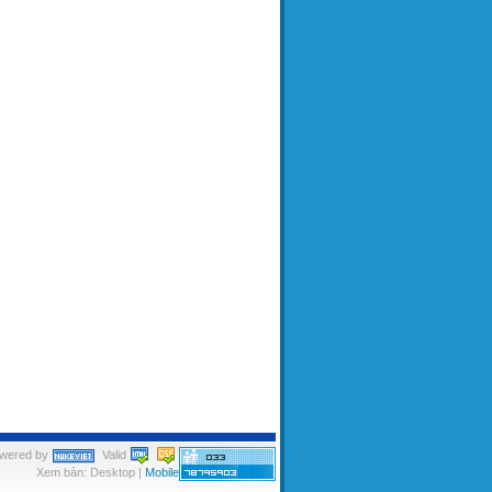
wered by
Valid
Xem bản: Desktop |
Mobile