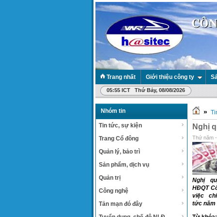
Trang nhất
Giới thiệu công ty
Sả
05:55 ICT Thứ Bảy, 08/08/2026
Nhóm tin
»
Ti
Tin tức, sự kiện
Nghị q
Thứ năm -
Trang Cổ đông
Quản lý, bảo trì
Sản phẩm, dịch vụ
Quản trị
Nghị qu
HĐQT Cô
Công nghệ
việc ch
tức năm
Tản mạn đó đây