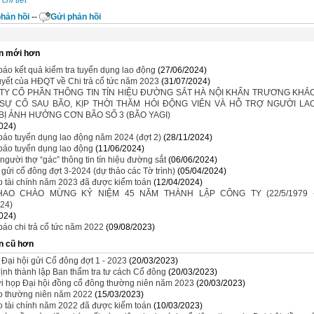
chi tiết
hản hồi
--
Gửi phản hồi
n mới hơn
áo kết quả kiểm tra tuyển dụng lao động
(27/06/2024)
yết của HĐQT về Chi trả cổ tức năm 2023
(31/07/2024)
TY CỔ PHẦN THÔNG TIN TÍN HIỆU ĐƯỜNG SẮT HÀ NỘI KHẨN TRƯƠNG KHẮ
SỰ CỐ SAU BÃO, KỊP THỜI THĂM HỎI ĐỘNG VIÊN VÀ HỖ TRỢ NGƯỜI LA
BỊ ẢNH HƯỞNG CƠN BÃO SỐ 3 (BÃO YAGI)
024)
báo tuyển dụng lao động năm 2024 (đợt 2)
(28/11/2024)
báo tuyển dụng lao động
(11/06/2024)
gười thợ “gác” thông tin tín hiệu đường sắt
(06/06/2024)
u gửi cổ đông đợt 3-2024 (dự thảo các Tờ trình)
(05/04/2024)
 tài chính năm 2023 đã được kiểm toán
(12/04/2024)
HAO CHÀO MỪNG KỶ NIỆM 45 NĂM THÀNH LẬP CÔNG TY (22/5/1979 
024)
024)
áo chi trả cổ tức năm 2022
(09/08/2023)
n cũ hơn
u Đại hội gửi Cổ đông đợt 1 - 2023
(20/03/2023)
ịnh thành lập Ban thẩm tra tư cách Cổ đông
(20/03/2023)
i họp Đại hội đồng cổ đông thường niên năm 2023
(20/03/2023)
o thường niên năm 2022
(15/03/2023)
 tài chính năm 2022 đã được kiểm toán
(10/03/2023)