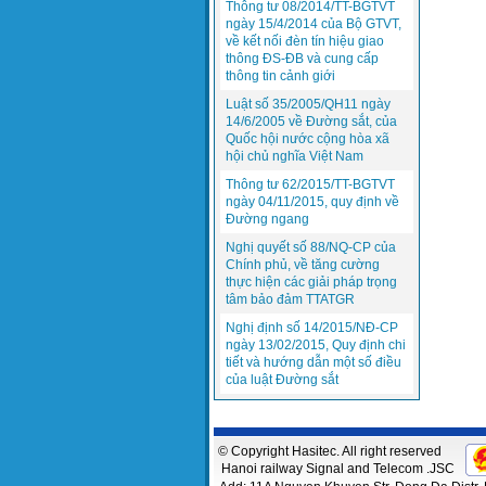
Thông tư 08/2014/TT-BGTVT
ngày 15/4/2014 của Bộ GTVT,
về kết nối đèn tín hiệu giao
thông ĐS-ĐB và cung cấp
thông tin cảnh giới
Luật số 35/2005/QH11 ngày
14/6/2005 về Đường sắt, của
Quốc hội nước cộng hòa xã
hội chủ nghĩa Việt Nam
Thông tư 62/2015/TT-BGTVT
ngày 04/11/2015, quy định về
Đường ngang
Nghị quyết số 88/NQ-CP của
Chính phủ, về tăng cường
thực hiện các giải pháp trọng
tâm bảo đảm TTATGR
Nghị định số 14/2015/NĐ-CP
ngày 13/02/2015, Quy định chi
tiết và hướng dẫn một số điều
của luật Đường sắt
© Copyright Hasitec. All right reserved
Hanoi railway Signal and Telecom .JSC