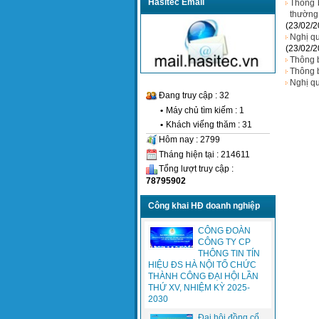
Hasitec Email
Thông 
thường
(23/02/2
Nghị q
(23/02/2
Thông 
Thông b
Nghị qu
Đang truy cập : 32
•
Máy chủ tìm kiếm : 1
•
Khách viếng thăm : 31
Hôm nay : 2799
Tháng hiện tại : 214611
Tổng lượt truy cập :
78795902
Công khai HĐ doanh nghiệp
CÔNG ĐOÀN
CÔNG TY CP
THÔNG TIN TÍN
HIỆU ĐS HÀ NỘI TỔ CHỨC
THÀNH CÔNG ĐẠI HỘI LẦN
THỨ XV, NHIỆM KỲ 2025-
2030
Đại hội đồng cổ