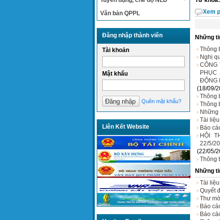
Tuyển dụng, chế độ NLĐ
Từ khóa:
Xem p
Văn bản QPPL
Đăng nhập thành viên
Những ti
Thông b
Tài khoản
Nghị qu
CÔNG 
PHỤC 
Mật khẩu
ĐỘNG 
(18/09/2
Thông 
Quên mật khẩu?
Thông 
Những n
Tài liệ
Liên Kết Website
Báo cáo
HỘI T
22/5/2
(22/05/2
Thông b
Những ti
Tài liệ
Quyết đ
Thư mờ
Báo cá
Báo cáo