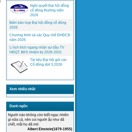
ổ
Nghị quyết Đại hội đồng
cổ đông thường niên
2026
Biên bản họp Đại hội đồng cổ đông
2026
(PCWorldVN) Gần 7 tỷ thuê bao di động,
Chương trình và các Quy chế ĐHĐCĐ
sắp bằng dân số thế giới,...
năm 2026
Lí lịch trích ngang nhân sự bầu TV
HĐQT, BKS nhiệm kỳ 2026-2031
Phần mềm quản lý, điều hành giải
quyết trở ngại, sự cố online
Tài liệu Đại hội gửi các
HasitecTN
Cổ đông đợt 3.2026
Xem nhiều nhất
Danh ngôn
Thực hiện mục tiêu chất lượng năm
Người nào không còn biết ngạc nhiên
2015 của Tổng giám đốc công ty...
gì nữa cả, nên coi người ấy như đã
chết, mắt họ đã mờ.
Albert Einstein(1879-1955)