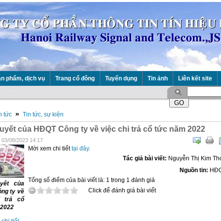
n phẩm, dịch vụ
Trang cổ đông
Tuyển dụng
Tin ảnh
Liên kết site
»
n tức
Tin tức, sự kiện
uyết của HĐQT Công ty về việc chi trả cổ tức năm 2022
 03/08/2023 14:17
Mời xem chi tiết
tại đây.
Tác giả bài viết:
Nguyễn Thị Kim Th
Nguồn tin:
HĐ
Tổng số điểm của bài viết là: 1 trong 1 đánh giá
yết của
Click để đánh giá bài viết
ng ty về
i trả cổ
 2022