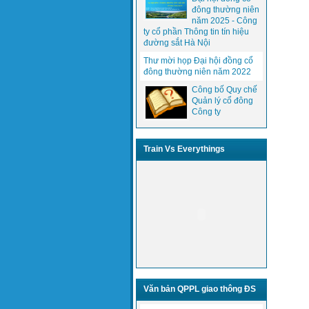
đông thường niên
năm 2025 - Công
ty cổ phần Thông tin tín hiệu
đường sắt Hà Nội
Thư mời họp Đại hội đồng cổ
đông thường niên năm 2022
Công bố Quy chế
Quản lý cổ đông
Công ty
Train Vs Everythings
Văn bản QPPL giao thông ĐS