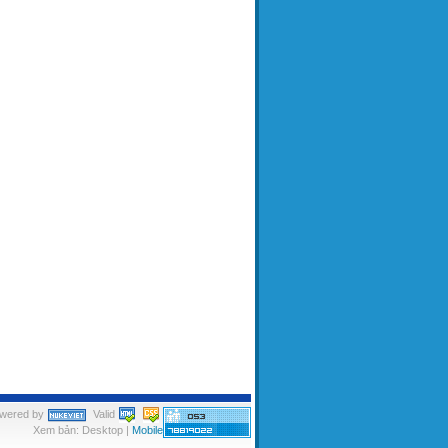
wered by
Valid
Xem bản: Desktop |
Mobile