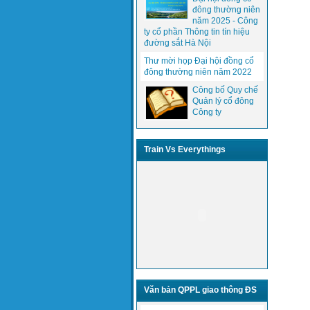
đông thường niên
năm 2025 - Công
ty cổ phần Thông tin tín hiệu
đường sắt Hà Nội
Thư mời họp Đại hội đồng cổ
đông thường niên năm 2022
Công bố Quy chế
Quản lý cổ đông
Công ty
Train Vs Everythings
Văn bản QPPL giao thông ĐS