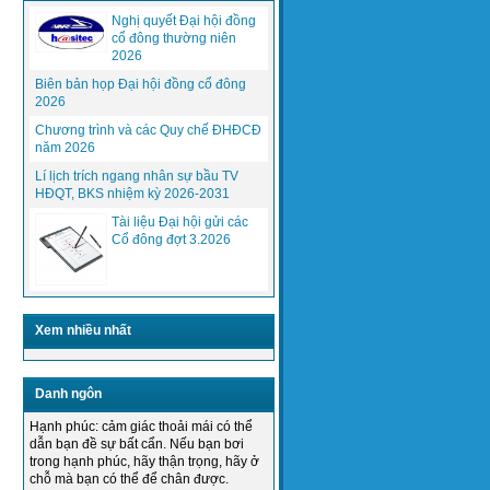
Nghị quyết Đại hội đồng
cổ đông thường niên
2026
Biên bản họp Đại hội đồng cổ đông
2026
(PCWorldVN) Gần 7 tỷ thuê bao di động,
Chương trình và các Quy chế ĐHĐCĐ
sắp bằng dân số thế giới,...
năm 2026
Lí lịch trích ngang nhân sự bầu TV
HĐQT, BKS nhiệm kỳ 2026-2031
Phần mềm quản lý, điều hành giải
quyết trở ngại, sự cố online
Tài liệu Đại hội gửi các
HasitecTN
Cổ đông đợt 3.2026
Xem nhiều nhất
Danh ngôn
Thực hiện mục tiêu chất lượng năm
Hạnh phúc: cảm giác thoải mái có thể
2015 của Tổng giám đốc công ty...
dẫn bạn đề sự bất cẩn. Nếu bạn bơi
trong hạnh phúc, hãy thận trọng, hãy ở
chỗ mà bạn có thể để chân được.