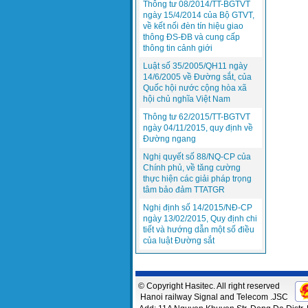
Thông tư 08/2014/TT-BGTVT
ngày 15/4/2014 của Bộ GTVT,
về kết nối đèn tín hiệu giao
thông ĐS-ĐB và cung cấp
thông tin cảnh giới
Luật số 35/2005/QH11 ngày
14/6/2005 về Đường sắt, của
Quốc hội nước cộng hòa xã
hội chủ nghĩa Việt Nam
Thông tư 62/2015/TT-BGTVT
ngày 04/11/2015, quy định về
Đường ngang
Nghị quyết số 88/NQ-CP của
Chính phủ, về tăng cường
thực hiện các giải pháp trọng
tâm bảo đảm TTATGR
Nghị định số 14/2015/NĐ-CP
ngày 13/02/2015, Quy định chi
tiết và hướng dẫn một số điều
của luật Đường sắt
© Copyright Hasitec. All right reserved
Hanoi railway Signal and Telecom .JSC