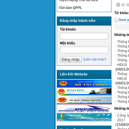
Tuyển dụng, chế độ NLĐ
Văn bản QPPL
Từ khóa:
Xem p
Đăng nhập thành viên
Tài khoản
Những ti
Thông 
Mật khẩu
Thông 
Thông 
Thông 
Quên mật khẩu?
Thông 
HĐLĐ
(09/01/2
Thông 
Liên Kết Website
HĐLĐ
(09/01/2
Thông 
Thông 
Thông 
Thông 
Những ti
Công t
2017
(15/08/2