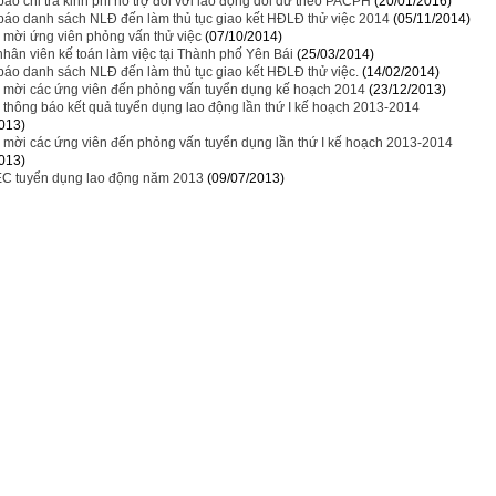
áo chi trả kinh phí hỗ trợ đối với lao động dôi dư theo PACPH
(20/01/2016)
báo danh sách NLĐ đến làm thủ tục giao kết HĐLĐ thử việc 2014
(05/11/2014)
 mời ứng viên phỏng vấn thử việc
(07/10/2014)
hân viên kế toán làm việc tại Thành phố Yên Bái
(25/03/2014)
áo danh sách NLĐ đến làm thủ tục giao kết HĐLĐ thử việc.
(14/02/2014)
c mời các ứng viên đến phỏng vấn tuyển dụng kế hoạch 2014
(23/12/2013)
 thông báo kết quả tuyển dụng lao động lần thứ I kế hoạch 2013-2014
013)
 mời các ứng viên đến phỏng vấn tuyển dụng lần thứ I kế hoạch 2013-2014
013)
C tuyển dụng lao động năm 2013
(09/07/2013)