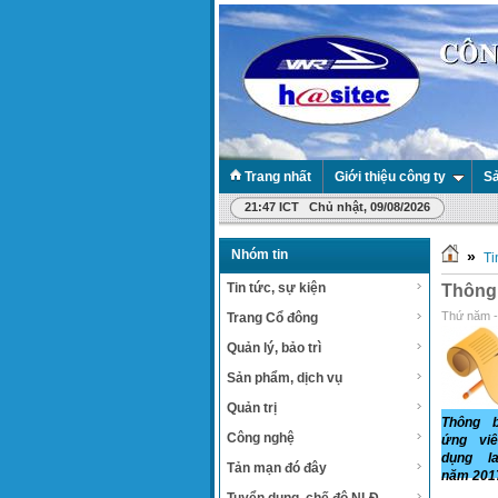
Trang nhất
Giới thiệu công ty
Sả
21:47 ICT Chủ nhật, 09/08/2026
Nhóm tin
»
Ti
Tin tức, sự kiện
Thông 
Thứ năm -
Trang Cổ đông
Quản lý, bảo trì
Sản phẩm, dịch vụ
Quản trị
Thông 
Công nghệ
ứng viê
dụng l
Tản mạn đó đây
năm 201