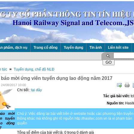
n phẩm, dịch vụ
Trang cổ đông
Tuyển dụng
Tin ảnh
Liên kết site
»
n tức
Tuyển dụng, chế độ NLĐ
báo mời ứng viên tuyển dụng lao động năm 2017
 24/08/2017 10:00
Chi tiết :
tại đây
Tác giả bài viết:
tc
Nguồn tin:
Hasit
báo mời
Chú ý: Việc đăng lại bài viết trên ở website hoặc các phương tiện truyền
n tuyển
thông khác mà không ghi rõ nguồn http://hasitec.com.vn là vi phạm bản
ao động
quyền
7
Tổng số điểm của bài viết là: 0 trong 0 đánh giá