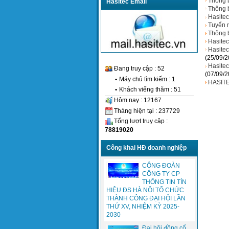
Thông b
Hasitec Email
Thông 
Hasitec
Tuyển n
Thông b
Hasite
Hasitec
(25/09/2
Hasitec
Đang truy cập : 52
(07/09/2
•
Máy chủ tìm kiếm : 1
HASITE
•
Khách viếng thăm : 51
Hôm nay : 12167
Tháng hiện tại : 237729
Tổng lượt truy cập :
78819020
Công khai HĐ doanh nghiệp
CÔNG ĐOÀN
CÔNG TY CP
THÔNG TIN TÍN
HIỆU ĐS HÀ NỘI TỔ CHỨC
THÀNH CÔNG ĐẠI HỘI LẦN
THỨ XV, NHIỆM KỲ 2025-
2030
Đại hội đồng cổ