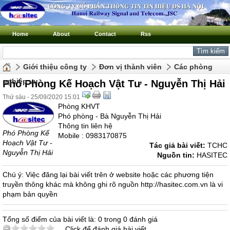
Home
About
Contact
Rss
Giới thiệu công ty
Đơn vị thành viên
Các phòng
nghiệp vụ
Phó Phòng Kế Hoạch Vật Tư - Nguyễn Thị Hải
Thứ sáu - 25/09/2020 15:01
Phòng KHVT
Phó phòng - Bà Nguyễn Thị Hải
Thông tin liên hệ
Phó Phòng Kế
Mobile : 0983170875
Hoạch Vật Tư -
Tác giả bài viết:
TCHC
Nguyễn Thị Hải
Nguồn tin:
HASITEC
Chú ý: Việc đăng lại bài viết trên ở website hoặc các phương tiện
truyền thông khác mà không ghi rõ nguồn http://hasitec.com.vn là vi
phạm bản quyền
Tổng số điểm của bài viết là: 0 trong 0 đánh giá
Click để đánh giá bài viết