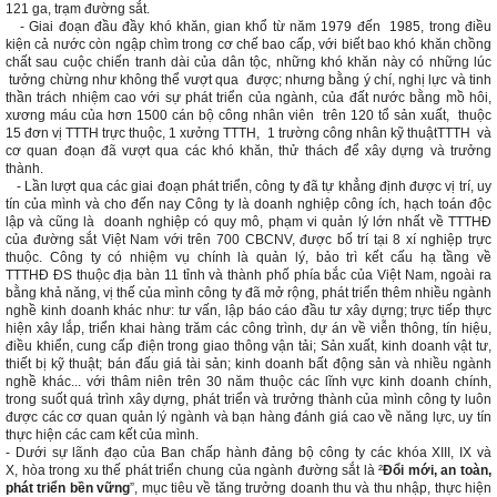
121 ga, trạm đường sắt.
- Giai đoạn đầu đầy khó khăn, gian khổ từ năm 1979 đến 1985, trong điều
kiện cả nước còn ngập chìm trong cơ chế bao cấp, với biết bao khó khăn chồng
chất sau cuộc chiến tranh dài của dân tộc, những khó khăn này có những lúc
tưởng chừng như không thể vượt qua được; nhưng bằng ý chí, nghị lực và tinh
thần trách nhiệm cao với sự phát triển của ngành, của đất nước bằng mồ hôi,
xương máu của hơn 1500 cán bộ công nhân viên trên 120 tổ sản xuất, thuộc
15 đơn vị TTTH trực thuộc, 1 xưởng TTTH, 1 trường công nhân kỹ thuậtTTTH và
cơ quan đoạn đã vượt qua các khó khăn, thử thách để xây dựng và trưởng
thành.
- Lần lượt qua các giai đoạn phát triển, công ty đã tự khẳng định được vị trí, uy
tín của mình và cho đến nay Công ty là doanh nghiệp công ích, hạch toán độc
lập và cũng là doanh nghiệp có quy mô, phạm vi quản lý lớn nhất về TTTHĐ
của đường sắt Việt Nam với trên 700 CBCNV, được bố trí tại 8 xí nghiệp trực
thuộc. Công ty có nhiệm vụ chính là quản lý, bảo trì kết cấu hạ tầng về
TTTHĐ ĐS thuộc địa bàn 11 tỉnh và thành phố phía bắc của Việt Nam, ngoài ra
bằng khả năng, vị thế của mình công ty đã mở rộng, phát triển thêm nhiều ngành
nghề kinh doanh khác như: tư vấn, lập báo cáo đầu tư xây dựng; trực tiếp thực
hiện xây lắp, triển khai hàng trăm các công trình, dự án về viễn thông, tín hiệu,
điều khiển, cung cấp điện trong giao thông vận tải; Sản xuất, kinh doanh vật tư,
thiết bị kỹ thuật; bán đấu giá tài sản; kinh doanh bất động sản và nhiều ngành
nghề khác... với thâm niên trên 30 năm thuộc các lĩnh vực kinh doanh chính,
trong suốt quá trình xây dựng, phát triển và trưởng thành của mình công ty luôn
được các cơ quan quản lý ngành và bạn hàng đánh giá cao về năng lực, uy tín
thực hiện các cam kết của mình.
- Dưới sự lãnh đạo của Ban chấp hành đảng bộ công ty các khóa XIII, IX và
X, hòa trong xu thế phát triển chung của ngành đường sắt là ²
Đổi mới, an toàn,
phát triển bền vững
”, mục tiêu về tăng trưởng doanh thu và thu nhập, thực hiện