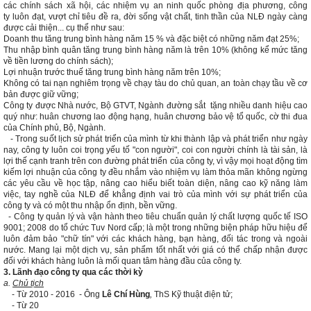
các chính sách xã hội, các nhiệm vụ an ninh quốc phòng địa phương, công
ty luôn đạt, vượt chỉ tiêu đề ra, đời sống vật chất, tinh thần của NLĐ ngày càng
được cải thiện... cụ thể như sau:
Doanh thu tăng trung bình hàng năm 15 % và đặc biệt có những năm đạt 25%;
Thu nhập bình quân tăng trung bình hàng năm là trên 10% (không kể mức tăng
về tiền lương do chính sách);
Lợi nhuận trước thuế tăng trung bình hàng năm trên 10%;
Không có tai nạn nghiêm trọng về chạy tàu do chủ quan, an toàn chạy tầu về cơ
bản được giữ vững;
Công ty được Nhà nước, Bộ GTVT, Ngành đường sắt tặng nhiều danh hiệu cao
quý như: huân chương lao động hạng, huân chương bảo vệ tổ quốc, cờ thi đua
của Chính phủ, Bộ, Ngành.
​ - Trong suốt lịch sử phát triển của mình từ khi thành lập và phát triển như ngày
nay, công ty luôn coi trọng yếu tố "con người", coi con người chính là tài sản, là
lợi thế cạnh tranh trên con đường phát triển của công ty, vì vậy mọi hoạt động tìm
kiếm lợi nhuận của công ty đều nhắm vào nhiệm vụ làm thỏa mãn không ngừng
các yêu cầu về học tập, nâng cao hiểu biết toàn diện, nâng cao kỹ năng làm
việc, tay nghề của NLĐ để khẳng định vai trò của mình với sự phát triển của
công ty và có một thu nhập ổn định, bền vững.
- Công ty quản lý và vận hành theo tiêu chuẩn quản lý chất lượng quốc tế ISO
9001; 2008 do tổ chức Tuv Nord cấp; là một trong những biện pháp hữu hiệu để
luôn đảm bảo "chữ tín" với các khách hàng, bạn hàng, đối tác trong và ngoài
nước. Mang lại một dịch vụ, sản phẩm tốt nhất với giá có thể chấp nhận được
đối với khách hàng luôn là mối quan tâm hàng đầu của công ty.
3. Lãnh đạo công ty qua các thời kỳ
a.
Chủ tịch
- Từ 2010 - 2016 - Ông
Lê Chí Hùng
,
ThS Kỹ thuật điện tử;
- Từ 20