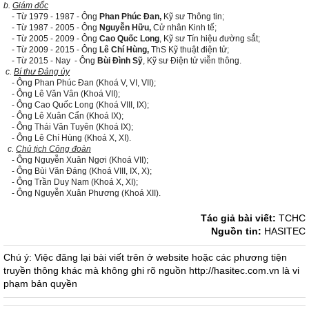
b.
Giám đốc
- Từ 1979 - 1987 - Ông
Phan Phúc Đan,
Kỹ sư Thông tin;
- Từ 1987 - 2005 - Ông
Nguyễn Hữu
,
Cử nhân Kinh tế;
- Từ 2005 - 2009 - Ông
Cao Quốc Long
, Kỹ sư Tín hiệu đường sắt;
- Từ 2009 - 2015 - Ông
Lê Chí Hùng,
ThS Kỹ thuật điện tử;
- Từ 2015 - Nay - Ông
Bùi Đình Sỹ
, Kỹ sư Điện tử viễn thông.
c.
Bí thư Đảng ủy
- Ông Phan Phúc Đan (Khoá V, VI, VII);
- Ông Lê Văn Vân (Khoá VII);
- Ông Cao Quốc Long (Khoá VIII, IX);
- Ông Lê Xuân Cẩn (Khoá IX);
- Ông Thái Văn Tuyên (Khoá IX);
- Ông Lê Chí Hùng (Khoá X, XI).
c.
Chủ tịch Công đoàn
- Ông Nguyễn Xuân Ngơi (Khoá VII);
- Ông Bùi Văn Đáng (Khoá VIII, IX, X);
- Ông Trần Duy Nam (Khoá X, XI);
- Ông Nguyễn Xuân Phương (Khoá XII).
Tác giả bài viết:
TCHC
Nguồn tin:
HASITEC
Chú ý: Việc đăng lại bài viết trên ở website hoặc các phương tiện
truyền thông khác mà không ghi rõ nguồn http://hasitec.com.vn là vi
phạm bản quyền