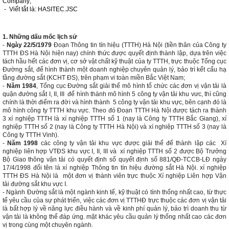
Company;
- Viết tắt là: HASITEC.JSC
1. Những dấu mốc lịch sử
-
Ngày 22/5/1979
Đoạn Thông tin tín hiệu (TTTH) Hà Nội (tiền thân của Công ty
TTTH ĐS Hà Nội hiện nay) chính thức được quyết định thành lập, dựa trên việc
tách hầu hết các đơn vị, cơ sở vật chất kỹ thuật của ty TTTH, trực thuộc Tổng cục
Đường sắt, để hình thành một doanh nghiệp chuyên quản lý, bảo trì kết cấu hạ
tầng đường sắt (KCHT ĐS), trên phạm vi toàn miền Bắc Việt Nam;
-
Năm 1984
, Tổng cục Đường sắt giải thể mô hình tổ chức các đơn vị vận tải là
quận đường sắt I, II, III để hình thành mô hình 5 công ty vận tải khu vưc, thì cũng
chính là thời điểm ra đời và hình thành 5 công ty vận tải khu vực, bên cạnh đó là
mô hình công ty TTTH khu vực. Theo đó Đoạn TTTH Hà Nội được tách ra thành
3 xí nghiệp TTTH là xí nghiệp TTTH số 1 (nay là Công ty TTTH Bắc Giang), xí
nghiệp TTTH số 2 (nay là Công ty TTTH Hà Nội) và xí nghiệp TTTH số 3 (nay là
Công ty TTTH Vinh).
-
Năm
1998
các công ty vận tải khu vực được giải thể để thành lập các Xí
nghiệp liên hợp VTĐS khu vực I, II, III và xí nghiệp TTTH số 2 được Bộ Trưởng
Bộ Giao thông vận tải có quyết định số quyết định số 881/QĐ-TCCB-LĐ ngày
17/4/1998 đổi tên là xí nghiệp Thông tin tín hiệu đường sắt Hà Nội. xí nghiệp
TTTH ĐS Hà Nội là một đơn vị thành viên trực thuộc Xí nghiệp Liên hợp Vận
tải đường sắt khu vực I.
- Ngành Đường sắt là một ngành kinh tế, kỹ thuật có tính thống nhất cao, từ thực
tế yêu cầu của sự phát triển, việc các đơn vị TTTHĐ trực thuộc các đơn vị vận tải
là bất hợp lý về năng lực điều hành và về kinh phí quản lý, bảo trì doanh thu từ
vận tải là không thể đáp ứng. mặt khác yêu cầu quản lý thống nhất cao các đơn
vị trong cùng một chuyên ngành.