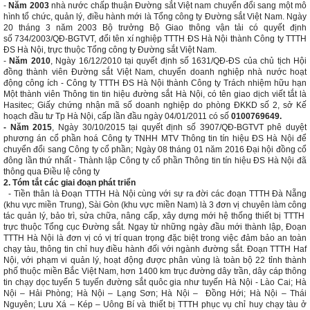
-
Năm 2003
nhà nước chấp thuận Đường sắt Việt nam chuyển đổi sang một mô
hình tổ chức, quản lý, điều hành mới là Tổng công ty Đường sắt Việt Nam. Ngày
20 tháng 3 năm 2003 Bộ trưởng Bộ Giao thông vận tải có quyết định
số 734/2003/QĐ-BGTVT, đổi tên xí nghiệp TTTH ĐS Hà Nội thành Công ty TTTH
ĐS Hà Nội, trực thuộc Tổng công ty Đường sắt Việt Nam.
-
Năm 2010
, Ngày 16/12/2010 tại quyết định số 1631/QĐ-ĐS của chủ tịch Hội
đồng thành viên Đường sắt Việt Nam, chuyển doanh nghiệp nhà nước hoạt
động công ích - Công ty TTTH ĐS Hà Nội thành Công ty Trách nhiệm hữu hạn
Một thành viên Thông tin tin hiệu đường sắt Hà Nội, có tên giao dịch viết tắt là
Hasitec; Giấy chứng nhận mã số doanh nghiệp do phòng ĐKKD số 2, sở Kế
hoạch đầu tư Tp Hà Nội, cấp lần đầu ngày 04/01/2011 có số
0100769649.
- Năm 2015
, Ngày 30/10/2015 tại quyết định số 3907/QĐ-BGTVT phê duyệt
phương án cổ phần hoá Công ty TNHH MTV Thông tin tín hiệu ĐS Hà Nội để
chuyển đổi sang Công ty cổ phần; Ngày 08 tháng 01 năm 2016 Đại hội đồng cổ
đông lần thứ nhất - Thành lập Công ty cổ phần Thông tin tín hiệu
ĐS Hà Nội đã
thông qua Điều lệ công ty
2. Tóm tắt các giai đoạn phát triển
- Tiền thân là Đoạn TTTH Hà Nội cùng với sự ra đời các đoạn TTTH Đà Nẵng
(khu vực miền Trung), Sài Gòn (khu vực miền Nam) là 3 đơn vị chuyên làm công
tác quản lý, bảo trì, sửa chữa, nâng cấp, xây dựng mới hệ thống thiết bị TTTH
trực thuộc Tổng cục Đường sắt. Ngay từ những ngày đầu mới thành lập, Đoạn
TTTH Hà Nội là đơn vị có vị trí quan trọng đặc biệt trong việc đảm bảo an toàn
chạy tàu, thông tin chỉ huy điều hành đối với ngành đường sắt. Đoạn TTTH Haf
Nội, với phạm vi quản lý, hoạt động được phân vùng là toàn bộ 22 tỉnh thành
phố thuộc miền Bắc Việt Nam, hơn 1400 km trục đường dây trần, dây cáp thông
tin chạy dọc tuyến 5 tuyến đường sắt quôc gia như tuyến Hà Nội - Lào Cai; Hà
Nội – Hải Phòng; Hà Nội – Lạng Sơn; Hà Nội – Đồng Hới; Hà Nội – Thái
Nguyên; Lưu Xá – Kép – Uông Bí và thiết bị TTTH phục vụ chỉ huy chạy tàu ở