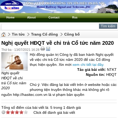
Home
About
Contact
Rss
Tin tức
Trang Cổ đông
Công bố
Nghị quyết HĐQT về chi trả Cổ tức năm 2020
Thứ ba - 13/07/2021 16:28
Hội đồng quản trị Công ty đã ban hành Nghị quyết
về việc chi trả Cổ tức năm 2020 để các Cổ đông
thực hiện quyền. Xin mời
xem chi tiết tại đây.
Tác giả bài viết:
NTKT
Nghị quyết
Nguồn tin:
HĐQT
HĐQT về chi
trả Cổ tức năm
Chú ý: Việc đăng lại bài viết trên ở website hoặc các
2020
phương tiện truyền thông khác mà không ghi rõ
nguồn http://hasitec.com.vn là vi phạm bản quyền
Tổng số điểm của bài viết là: 5 trong 1 đánh giá
Click để đánh giá bài viết