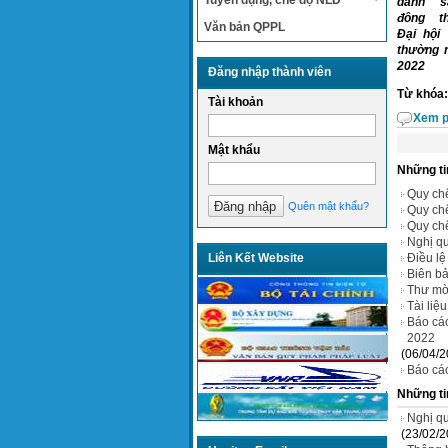
Tuyển dụng, chế độ NLĐ
danh s
đông t
Văn bản QPPL
Đại hội
thường 
2022
Đăng nhập thành viên
Từ khóa:
Tài khoản
Xem p
Mật khẩu
Những ti
Quy chế
Quên mật khẩu?
Quy chế
Quy chế
Nghị qu
Điều lệ
Liên Kết Website
Biên bả
Thư mờ
Tài liệ
Báo cá
2022
(06/04/2
Báo cá
Những ti
Nghị q
(23/02/2