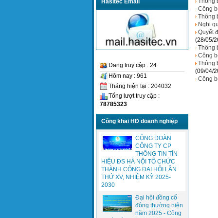
Thông b
Hasitec Email
Công b
Thông b
Nghị qu
Quyết đ
(28/05/2
Thông b
Công b
Thông b
Đang truy cập : 24
(09/04/2
Hôm nay : 961
Công b
Tháng hiện tại : 204032
Tổng lượt truy cập :
78785323
Công khai HĐ doanh nghiệp
CÔNG ĐOÀN
CÔNG TY CP
THÔNG TIN TÍN
HIỆU ĐS HÀ NỘI TỔ CHỨC
THÀNH CÔNG ĐẠI HỘI LẦN
THỨ XV, NHIỆM KỲ 2025-
2030
Đại hội đồng cổ
đông thường niên
năm 2025 - Công