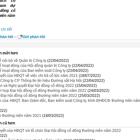
ách cổ
ham dự
 đồng cổ
niên năm
chi tiết
hản hồi
--
Gửi phản hồi
n mới hơn
 nội bộ về Quản trị Công ty
(22/04/2022)
 hoạt động của Hội đồng quản trị Công ty
(22/04/2022)
 hoạt động của Ban kiểm soát Công ty
(22/04/2022)
yết của HĐQT về việc chi trả cổ tức năm 2021
(18/07/2022)
 Công ty CP Thông tin tín hiệu Đường sắt Hà Nội
(22/04/2022)
n và Nghị quyết Đại hội đồng cổ đông 2022
(15/04/2022)
i họp Đại hội đồng cổ đông thường niên năm 2022
(24/03/2022)
u Đại hội đồng cổ đông thường niên năm 2022
(25/03/2022)
o của HĐQT, Ban Giám đốc, Ban kiểm soát Công ty, trình ĐHĐCĐ thường niên nă
022)
o thường niên năm 2021
(18/03/2022)
n cũ hơn
uyết của HĐQT v/v tổ chức Đại hội đồng cổ đông thường niên năm 2022
022)