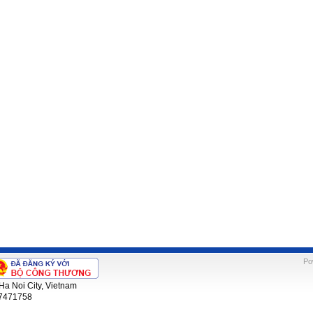
Po
Ha Noi City, Vietnam
 7471758