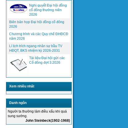
Nghị quyết Đại hội đồng
cổ đông thường niên
2026
Biên bản họp Đại hội đồng cổ đông
2026
(PCWorldVN) Gần 7 tỷ thuê bao di động,
Chương trình và các Quy chế ĐHĐCĐ
sắp bằng dân số thế giới,...
năm 2026
Lí lịch trích ngang nhân sự bầu TV
HĐQT, BKS nhiệm kỳ 2026-2031
Phần mềm quản lý, điều hành giải
quyết trở ngại, sự cố online
Tài liệu Đại hội gửi các
HasitecTN
Cổ đông đợt 3.2026
Xem nhiều nhất
Danh ngôn
Thực hiện mục tiêu chất lượng năm
Người ta thường làm điều xấu khi quá
2015 của Tổng giám đốc công ty...
sung sướng.
John Steinbeck(1902-1968)