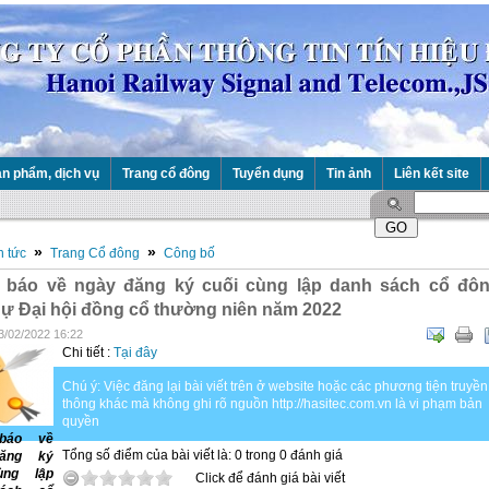
n phẩm, dịch vụ
Trang cổ đông
Tuyển dụng
Tin ảnh
Liên kết site
»
»
n tức
Trang Cổ đông
Công bố
 báo về ngày đăng ký cuối cùng lập danh sách cổ đô
ự Đại hội đồng cổ thường niên năm 2022
3/02/2022 16:22
Chi tiết :
Tại đây
Chú ý: Việc đăng lại bài viết trên ở website hoặc các phương tiện truyền
thông khác mà không ghi rõ nguồn http://hasitec.com.vn là vi phạm bản
quyền
báo về
Tổng số điểm của bài viết là: 0 trong 0 đánh giá
ăng ký
ùng lập
Click để đánh giá bài viết