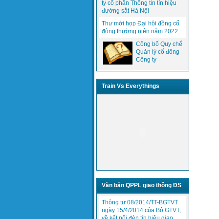
ty cổ phần Thông tin tín hiệu
đường sắt Hà Nội
Thư mời họp Đại hội đồng cổ
đông thường niên năm 2022
Công bố Quy chế
Quản lý cổ đông
Công ty
Train Vs Everythings
Văn bản QPPL giao thông ĐS
Thông tư 08/2014/TT-BGTVT
ngày 15/4/2014 của Bộ GTVT,
về kết nối đèn tín hiệu giao