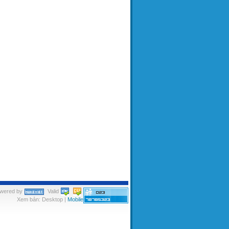
wered by
Valid
Xem bản: Desktop |
Mobile