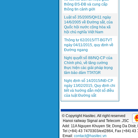
thông ĐS-ĐB và cung cấp
thông tin cảnh giới
Luật số 35/2005/QH11 ngày
14/6/2005 về Đường sắt, của
Quốc hội nước cộng hòa xã
hội chủ nghĩa Việt Nam
Thông tư 62/2015/TT-BGTVT
ngày 04/11/2015, quy định về
Đường ngang
Nghị quyết số 88/NQ-CP của
Chính phủ, về tăng cường
thực hiện các giải pháp trọng
tâm bảo đảm TTATGR
Nghị định số 14/2015/NĐ-CP
ngày 13/02/2015, Quy định chi
tiết và hướng dẫn một số điều
của luật Đường sắt
© Copyright Hasitec. All right reserved
Hanoi railway Signal and Telecom .JSC
Add: 11A Nguyen Khuyen Str, Dong Da Distr, 
Tel (+84) 43 7470303/ext2864, Fax (+84) 43
Email:
contact@hasitec.vn