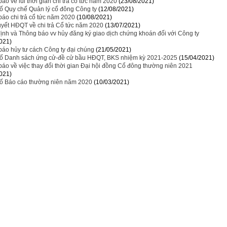
áo về lùi thời gian chi trả cổ tức năm 2020
(23/08/2021)
ố Quy chế Quản lý cổ đông Công ty
(12/08/2021)
áo chi trả cổ tức năm 2020
(10/08/2021)
yết HĐQT về chi trả Cổ tức năm 2020
(13/07/2021)
ịnh và Thông báo vv hủy đăng ký giao dịch chứng khoán đối với Công ty
021)
áo hủy tư cách Công ty đại chúng
(21/05/2021)
ố Danh sách ứng cử-đề cử bầu HĐQT, BKS nhiệm kỳ 2021-2025
(15/04/2021)
áo về việc thay đổi thời gian Đại hội đồng Cổ đông thường niên 2021
021)
ố Báo cáo thường niên năm 2020
(10/03/2021)