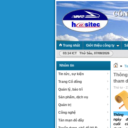
Trang nhất
Giới thiệu công ty
Sả
03:14 ICT Thứ Sáu, 07/08/2026
Nhóm tin
»
Ti
Tin tức, sự kiện
Thông
tham d
Trang Cổ đông
Thứ tư - 2
Quản lý, bảo trì
Sản phẩm, dịch vụ
Quản trị
Công nghệ
Thông 
ngày đ
Tản mạn đó đây
cuối c