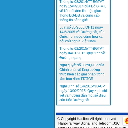
Thông tư 08/2014/TT-BGTVT
ngày 15/4/2014 của Bộ GTVT,
về kết nối đèn tín hiệu giao
thông ĐS-ĐB và cung cấp
thông tin cảnh giới
Luật số 35/2005/QH11 ngày
14/6/2005 về Đường sắt, của
Quốc hội nước cộng hòa xã
hội chủ nghĩa Việt Nam
Thông tư 62/2015/TT-BGTVT
ngày 04/11/2015, quy định về
Đường ngang
Nghị quyết số 88/NQ-CP của
Chính phủ, về tăng cường
thực hiện các giải pháp trọng
tâm bảo đảm TTATGR
Nghị định số 14/2015/NĐ-CP
ngày 13/02/2015, Quy định chi
tiết và hướng dẫn một số điều
của luật Đường sắt
© Copyright Hasitec. All right reserved
Hanoi railway Signal and Telecom .JSC