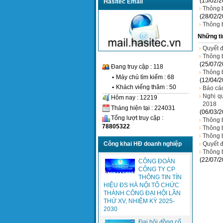
(15/02/2
Hasitec Email
Thông 
(28/02/2
Thông 
Những ti
Quyết đ
Thông b
(25/07/2
Đang truy cập : 118
Thông b
•
Máy chủ tìm kiếm : 68
(12/04/2
•
Khách viếng thăm : 50
Báo cá
Nghị q
Hôm nay : 12219
2018
Tháng hiện tại : 224031
(06/03/2
Tổng lượt truy cập :
Thông 
78805322
Thông b
Thông 
Quyết đ
Công khai HĐ doanh nghiệp
Thông b
(22/07/2
CÔNG ĐOÀN
CÔNG TY CP
THÔNG TIN TÍN
HIỆU ĐS HÀ NỘI TỔ CHỨC
THÀNH CÔNG ĐẠI HỘI LẦN
THỨ XV, NHIỆM KỲ 2025-
2030
Đại hội đồng cổ