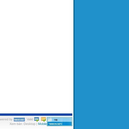
wered by
Valid
Xem bản: Desktop |
Mobile