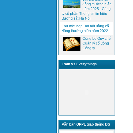
đông thường niên
năm 2025 - Công
ty cổ phần Thông tin tín hiệu
đường sắt Hà Nội
Thư mời họp Đại hội đồng cổ
đông thường niên năm 2022
Công bố Quy chế
Quản lý cổ đông
Công ty
Train Vs Everythings
Văn bản QPPL giao thông ĐS