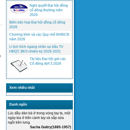
Nghị quyết Đại hội đồng
cổ đông thường niên
2026
Biên bản họp Đại hội đồng cổ đông
2026
(PCWorldVN) Gần 7 tỷ thuê bao di động,
Chương trình và các Quy chế ĐHĐCĐ
sắp bằng dân số thế giới,...
năm 2026
Lí lịch trích ngang nhân sự bầu TV
HĐQT, BKS nhiệm kỳ 2026-2031
Phần mềm quản lý, điều hành giải
m
quyết trở ngại, sự cố online
Tài liệu Đại hội gửi các
HasitecTN
Cổ đông đợt 3.2026
Xem nhiều nhất
Danh ngôn
Thực hiện mục tiêu chất lượng năm
Lúc đầu đàn bà ở trong vòng tay ta, một
2015 của Tổng giám đốc công ty...
ngày kia ở trên cánh tay và sắp sửa
ngồi trên lưng.
Sacha Guitry(1885-1957)