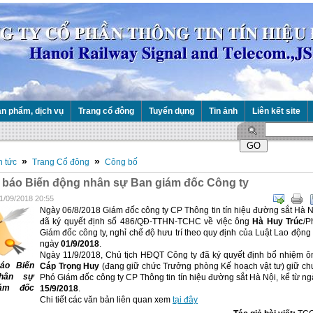
n phẩm, dịch vụ
Trang cổ đông
Tuyển dụng
Tin ảnh
Liên kết site
»
»
n tức
Trang Cổ đông
Công bố
báo Biến động nhân sự Ban giám đốc Công ty
11/09/2018 20:55
Ngày 06/8/2018 Giám đốc công ty CP Thông tin tín hiệu đường sắt Hà N
đã ký quyết định số 486/QĐ-TTHN-TCHC về việc ông
Hà Huy Trúc
/P
Giám đốc công ty, nghỉ chế độ hưu trí theo quy định của Luật Lao động 
ngày
01/9/2018
.
Ngày 11/9/2018, Chủ tịch HĐQT Công ty đã ký quyết định bổ nhiệm ô
áo Biến
Cáp Trọng Huy
(đang giữ chức Trưởng phòng Kế hoạch vật tư) giữ ch
hân sự
Phó Giám đốc công ty CP Thông tin tín hiệu đường sắt Hà Nội, kể từ ng
ám đốc
15/9/2018
.
Chi tiết các văn bản liên quan xem
tại đây