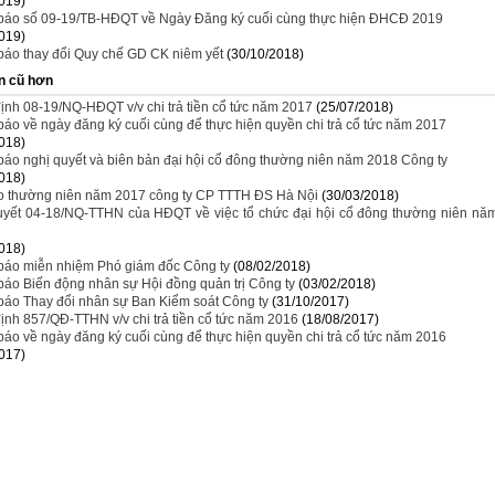
019)
báo số 09-19/TB-HĐQT về Ngày Đăng ký cuối cùng thực hiện ĐHCĐ 2019
019)
báo thay đổi Quy chế GD CK niêm yết
(30/10/2018)
n cũ hơn
ịnh 08-19/NQ-HĐQT v/v chi trả tiền cổ tức năm 2017
(25/07/2018)
áo về ngày đăng ký cuối cùng để thực hiện quyền chi trả cổ tức năm 2017
018)
áo nghị quyết và biên bản đại hội cổ đông thường niên năm 2018 Công ty
018)
o thường niên năm 2017 công ty CP TTTH ĐS Hà Nội
(30/03/2018)
uyết 04-18/NQ-TTHN của HĐQT về việc tổ chức đại hội cổ đông thường niên nă
018)
báo miễn nhiệm Phó giám đốc Công ty
(08/02/2018)
áo Biến động nhân sự Hội đồng quản trị Công ty
(03/02/2018)
báo Thay đổi nhân sự Ban Kiểm soát Công ty
(31/10/2017)
ịnh 857/QĐ-TTHN v/v chi trả tiền cổ tức năm 2016
(18/08/2017)
áo về ngày đăng ký cuối cùng để thực hiện quyền chi trả cổ tức năm 2016
017)