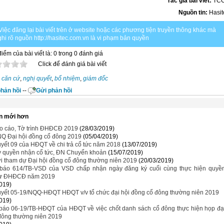
Tác giả bài viết:
TC
Nguồn tin:
Hasit
Việc đăng lại bài viết trên ở website hoặc các phương tiện truyền thông khác mà
hi rõ nguồn http://hasitec.com.vn là vi phạm bản quyền
iểm của bài viết là: 0 trong 0 đánh giá
Click để đánh giá bài viết
căn cứ
,
nghị quyết
,
bổ nhiệm
,
giám đốc
hản hồi
--
Gửi phản hồi
n mới hơn
o cáo, Tờ trình ĐHĐCĐ 2019
(28/03/2019)
NQ Đại hội đồng cổ đông 2019
(05/04/2019)
yết 09 của HĐQT về chi trả cổ tức năm 2018
(13/07/2019)
y quyền nhận cổ tức, ĐN Chuyển khoản
(15/07/2019)
i tham dự Đại hội đồng cổ đông thường niên 2019
(20/03/2019)
báo 614/TB-VSD của VSD chấp nhận ngày đăng ký cuối cùng thực hiện quyề
dự ĐHĐCĐ năm 2019
019)
uyết 05-19/NQQ-HĐQT HĐQT v/v tổ chức đại hội đồng cổ đông thường niên 2019
019)
báo 06-19/TB-HĐQT của HĐQT về việc chốt danh sách cổ đông thực hiện họp đạ
 đông thường niên 2019