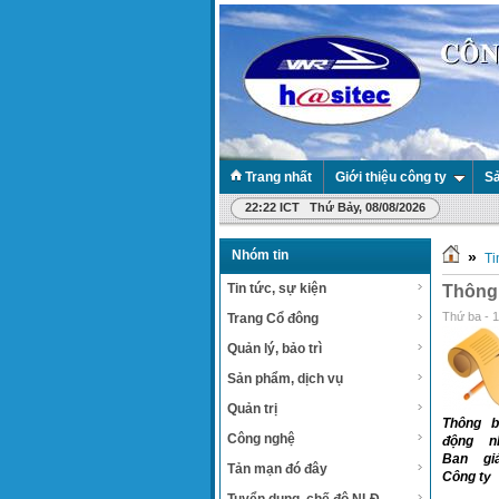
Trang nhất
Giới thiệu công ty
Sả
22:22 ICT Thứ Bảy, 08/08/2026
Nhóm tin
»
Ti
Tin tức, sự kiện
Thông 
Thứ ba - 
Trang Cổ đông
Quản lý, bảo trì
Sản phẩm, dịch vụ
Quản trị
Thông b
Công nghệ
động n
Ban gi
Tản mạn đó đây
Công ty