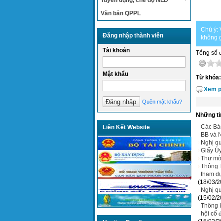
Tuyển dụng, chế độ NLĐ
Văn bản QPPL
Chú ý: 
Đăng nhập thành viên
không g
Tài khoản
Tổng số đ
Mật khẩu
Từ khóa:
Xem p
Quên mật khẩu?
Những ti
Các Bá
Liên Kết Website
BB và 
Nghị qu
Giấy Ủ
Thư mờ
Thông 
tham 
(18/03/2
Nghị q
(15/02/2
Thông 
hội cổ