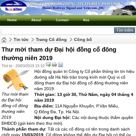
Home
About
Contact
Rss
Tin tức
Trang Cổ đông
Công bố
Thư mời tham dự Đại hội đồng cổ đông
thường niên 2019
Thứ tư - 20/03/2019 15:10
Hội đồng quản trị Công ty Cổ phần thông tin tín hiệu
đường sắt Hà Nội trân trọng kính mời Quý vị cổ
đông tham dự Đại hội đồng cổ đông thường niên
năm 2019:
Thư mời tham
Thời gian:
13 giờ 30, Thứ Năm, ngày 04 tháng 4
dự Đại hội
năm 2019
.
đồng cổ đông
Địa điểm:
11A Nguyễn Khuyến, P.Văn Miếu,
thường niên
Q.Đống Đa, Tp. Hà Nội.
2019
Nội dung Đại hội:
Các nội dung thuộc thẩm quyền
ĐHĐCĐ (gửi kèm theo thư mời).
Thành phần tham dự
: Tất cả các cổ đông có tên trong danh sách
chốt ngày
15/03/2019
. Cổ đông không thể đến dự Đại hội có thể ủy