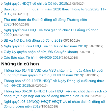
Nghị quyết HĐQT về chi trả Cổ tức 2019
(13/08/2020)
Báo cáo tình hình quản trị năm 2020 theo Thông tư 96/2020/ TT-
BTC
(30/01/2021)
Thư mời tham dự Đại hội đồng cổ đông Thường niên
2020
(16/04/2020)
Nghị quyết của HĐQT về thời gian tổ chức ĐH đồng cổ đông
2020
(18/02/2020)
BB và NQ Đại hội đồng cổ đông 2019
(05/04/2019)
Nghị quyết 09 của HĐQT về chi trả cổ tức năm 2018
(13/07/2019)
Giấy Ủy quyền nhận cổ tức, ĐN Chuyển khoản
(15/07/2019)
Các Báo cáo, Tờ trình ĐHĐCĐ 2019
(28/03/2019)
Những tin cũ hơn
Thông báo 614/TB-VSD của VSD chấp nhận ngày đăng ký cuối
cùng thực hiện quyền tham dự ĐHĐCĐ năm 2019
(18/03/2019)
Thông báo số 09-19/TB-HĐQT về Ngày Đăng ký cuối cùng thực
hiện ĐHCĐ 2019
(28/02/2019)
Thông báo 06-19/TB-HĐQT của HĐQT về việc chốt danh sách cổ
đông thực hiện họp đại hội cổ đông thường niên 2019
(15/02/2019)
Nghị quyết 05-19/NQQ-HĐQT HĐQT v/v tổ chức đại hội đồng cổ
đông thường niên 2019
(15/02/2019)