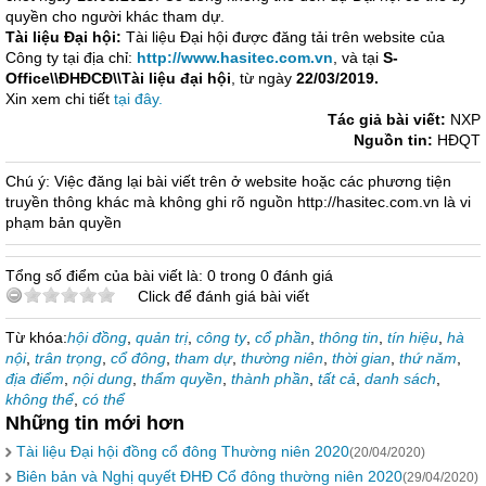
quyền cho người khác tham dự.
Tài liệu Đại hội:
Tài liệu Đại hội được đăng tải trên website của
Công ty tại địa chỉ:
http://www.hasitec.com.vn
, và tại
S-
Office\\ĐHĐCĐ\\Tài liệu đại hội
, từ ngày
22/03/2019.
Xin xem chi tiết
tại đây.
Tác giả bài viết:
NXP
Nguồn tin:
HĐQT
Chú ý: Việc đăng lại bài viết trên ở website hoặc các phương tiện
truyền thông khác mà không ghi rõ nguồn http://hasitec.com.vn là vi
phạm bản quyền
Tổng số điểm của bài viết là: 0 trong 0 đánh giá
Click để đánh giá bài viết
Từ khóa:
hội đồng
,
quản trị
,
công ty
,
cổ phần
,
thông tin
,
tín hiệu
,
hà
nội
,
trân trọng
,
cổ đông
,
tham dự
,
thường niên
,
thời gian
,
thứ năm
,
địa điểm
,
nội dung
,
thẩm quyền
,
thành phần
,
tất cả
,
danh sách
,
không thể
,
có thể
Những tin mới hơn
Tài liệu Đại hội đồng cổ đông Thường niên 2020
(20/04/2020)
Biên bản và Nghị quyết ĐHĐ Cổ đông thường niên 2020
(29/04/2020)