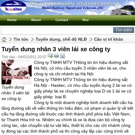
Home
About
Contact
Rss
Tin tức
Tuyển dụng, chế độ NLĐ
Các vị trí khác
Tuyển dung nhân 3 viên lái xe công ty
Thứ sáu - 04/02/2011 20:07
Công ty TNHH MTV THông tin tín hiệu đường sắt
Hà Nội, có nhu cầu tuyển 3 nhân viên lái xe, cho
công ty và chi nhánh tại Hà Nội
Công ty TNHH MTV Thông tin tín hiệu đường sắt
Hà Nội - Hasitec, có nhu cầu tuyển dụng 2 lái xe có
Tuyển dung
giấy phép lái xe chuyên nghiệp loại D và 1 lái xe có
nhân 3 viên lái
giấy phép loại B.
xe công ty
Công ty là một doanh nghiệp kinh doanh kết cấu hạ
tầng đường sắt về viễn thông tín hiệu điện, có phạm vi quản lý về kết
cấu hạ tầng đường sắt thuộc các tỉnh thành phố phía bắc Việt Nam,
từ Thanh Hóa trở ra. Nhiệm vụ chính lá xe là đưa cán bộ công ty
công tác, vận chuyển vật tư vật liệu, thiết bị cho các chi nhánh công
ty đóng tại các tỉnh thành phố và thi công xây lắp các công trình về