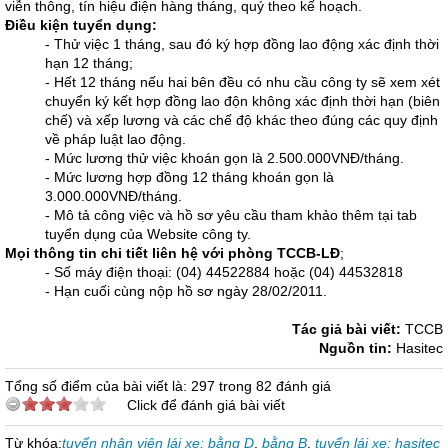
viễn thông, tín hiệu điện hàng tháng, quý theo kế hoạch.
Điều kiện tuyển dụng:
- Thử việc 1 tháng, sau đó ký hợp đồng lao động xác định thời
hạn 12 tháng;
- Hết 12 tháng nếu hai bên đều có nhu cầu công ty sẽ xem xét
chuyển ký kết hợp đồng lao độn không xác định thời hạn (biên
chế) và xếp lương và các chế độ khác theo đúng các quy định
về pháp luật lao động.
- Mức lương thử việc khoán gọn là 2.500.000VNĐ/tháng.
- Mức lương hợp đồng 12 tháng khoán gọn là
3.000.000VNĐ/tháng.
- Mô tả công việc và hồ sơ yêu cầu tham khảo thêm tại tab
tuyển dụng của Website công ty.
Mọi thông tin chi tiết liên hệ với phòng TCCB-LĐ
;
- Số máy điện thoại: (04) 44522884 hoặc (04) 44532818
- Hạn cuối cùng nộp hồ sơ ngày 28/02/2011.
Tác giả bài viết:
TCCB
Nguồn tin:
Hasitec
Tổng số điểm của bài viết là: 297 trong 82 đánh giá
Click để đánh giá bài viết
Từ khóa:
tuyển nhân viên lái xe; bằng D
,
bằng B
,
tuyển lái xe; hasitec