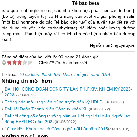
Tế bào beta
Sau quá trình nghiên cứu, các nhà khoa học phát hiện các tế bào β
(bê-ta) trong tuyến tụy có khả năng sản xuất và giải phóng insulin
(một loại hormone do các "tế bào đảo tụy" của tuyến tụy tiết ra với
tác dụng chuyển hóa carbonhydrate) để kiểm soát lượng đường
trong máu. Phát hiện này rất có ích cho các bệnh nhân tiểu đường
loại 1.
Nguồn tin:
ngaynay.vn
Tổng số điểm của bài viết là: 90 trong 21 đánh giá
Click để đánh giá bài viết
Từ khóa:
10 sự kiện
,
thành tựu
,
khcn
,
thế giới
,
năm 2014
Những tin mới hơn
ĐẠI HỘI CÔNG ĐOÀN CÔNG TY LẦN THỨ XIV, NHIỆM KỲ 2023-
2028
(27/03/2023)
Thông báo mời ứng viên trúng tuyển đến ký HĐLĐ
(13/10/2022)
Đại Hội Đoàn Thanh Niên Công ty khóa XIII
(01/06/2022)
Đại hội đồng cổ đông thường niên và Hội nghị đại biểu Người lao
động HASITEC năm 2022
(01/06/2022)
10 sự kiện Khoa học và Công nghệ nổi bật năm 2015
(31/01/2016)
Những tin cũ hơn