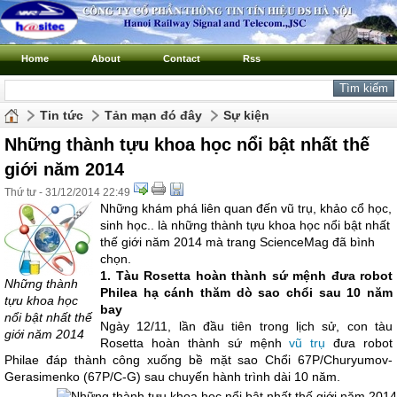
Home
About
Contact
Rss
Tin tức
Tản mạn đó đây
Sự kiện
Những thành tựu khoa học nổi bật nhất thế
giới năm 2014
Thứ tư - 31/12/2014 22:49
Những khám phá liên quan đến vũ trụ, khảo cổ học,
sinh học.. là những thành tựu khoa học nổi bật nhất
thế giới năm 2014 mà trang ScienceMag đã bình
chọn.
1. Tàu Rosetta hoàn thành sứ mệnh đưa robot
Những thành
Philea hạ cánh thăm dò sao chổi sau 10 năm
tựu khoa học
bay
nổi bật nhất thế
Ngày 12/11, lần đầu tiên trong lịch sử, con tàu
giới năm 2014
Rosetta hoàn thành sứ mệnh
vũ trụ
đưa robot
Philae đáp thành công xuống bề mặt sao Chổi 67P/Churyumov-
Gerasimenko (67P/C-G) sau chuyến hành trình dài 10 năm.