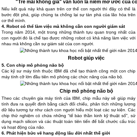
"Trẻ mãi không già" vẫn luôn là niềm mơ ước của c
Nếu kết quả này khả quan trên cơ thể con người thì đây có thể là
bước đột phá, giúp chúng ta chống lại sự tàn phá của lão hóa trên
cơ thể mình.
4. Robot có thể làm việc mà không cần con người giám sát
Trong năm 2014, một trong những thành tựu quan trọng nhất của
con người đó là chế tạo được những robot có khả năng làm việc với
nhau mà không cần sự giám sát của con người.
Robot giúp việc
5. Con chip mô phỏng não bộ
Các kỹ sư máy tính thuộc IBM đã chế tạo thành công một con chip
máy tính cỡ lớn đầu tiên mô phỏng các chức năng của não bộ.
Chip mô phỏng não bộ
Theo các chuyên gia máy tính của IBM, chip mẫu này sẽ giúp máy
tính đưa ra quyết định bằng cách đối chiếu, phân tích những lượng
dữ liệu tương tự như cách con người hiểu một loạt các sự kiện. Các
chip thử nghiệm có chứa những “tế bào thần kinh kỹ thuật số", sử
dụng mạch silicon và các thuật toán tiên tiến để bắt chước cấu trúc
và hoạt động của não.
6. Phát hiện bức vẽ hang động lâu đời nhất thế giới