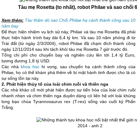
Tàu mẹ Rosetta (to nhất), robot Philae và sao chổi
Xem thêm:
Tàu thăm dò sao Chổi Philae hạ cánh thành công sau 10
năm bay
Để thực hiện nhiệm vụ lịch sử này, Philae và tàu mẹ Rosetta đã phải
thực hiện hành trình bay dài 6,4 tỷ km. Và sau 10 năm phóng đi từ
Trái đất (từ ngày 2/3/2004), robot Philae đã chạm đích thành công
ngày 12/11/2014 sau khi tách khỏi tàu mẹ Rosetta 7 giờ trước đó.
Tổng chi phí cho chuyến bay và nghiên cứu lên tới 1,4 tỷ Euro,
tương đương 1,8 tỷ USD.
Các nhà
khoa học
hi vọng, sau chuyến hạ cánh thành công của
Philae, họ có thể khám phá thêm về bí mật hành tinh được cho là có
sự sống tồn tại này.
2. Phát hiện thủy tổ của loài chim ruồi và thiên nga
Các nhà khảo cổ mới phát hiện được sự tiến hóa của loài chim ruồi
nhanh nhẹn và chim thiên nga duyên dáng có liên hệ với loài khủng
long bạo chúa Tyrannosaurus rex (T-rex) sống vào cuối kỷ Phấn
Trắng.