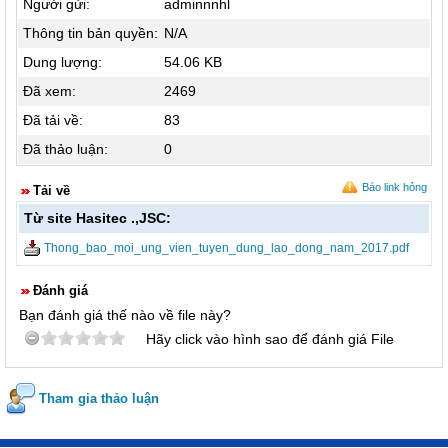
Người gửi:
adminnnhl
Thông tin bản quyền:
N/A
Dung lượng:
54.06 KB
Đã xem:
2469
Đã tải về:
83
Đã thảo luận:
0
Báo link hỏng
Tải về
Từ site Hasitec .,JSC:
Thong_bao_moi_ung_vien_tuyen_dung_lao_dong_nam_2017.pdf
Đánh giá
Bạn đánh giá thế nào về file này?
Hãy click vào hình sao để đánh giá File
Tham gia thảo luận