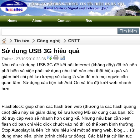
Home
About
Contact
Rss
Tin tức
Công nghệ
CNTT
Sử dụng USB 3G hiệu quả
Thứ tư - 27/10/2010 23:36
Nhu cầu sử dụng USB 3G để kết nối Internet (không dây) đã trở nên
phổ biến và việc phải sử dụng như thế nào cho thật hiệu quả và
giảm bớt chi phí lưu lượng sử dụng là vấn đề mà mọi người cần
quan tâm. Sử dụng các tiện ích Add-On và tốc độ lướt web nhanh
hơn:
Flashblock: giúp chặn các flash trên web (thường là các flash quảng
cáo) điều này sẽ giảm đáng kể lưu lượng MB sử dụng của bạn, tốc
độ truy cập web sẽ nhanh hơn đáng kể. Nhưng nếu bạn cần xem
flash đó bạn chỉ việc click chuột vào nó thì có thể xem bình thường.
Stop Autoplay: là tiện ích hữu hiệu khi một số trang web, blog,… sử
dụng nhạc nền, phim (trình chiếu tự động). Các bài hát cứ liên tục