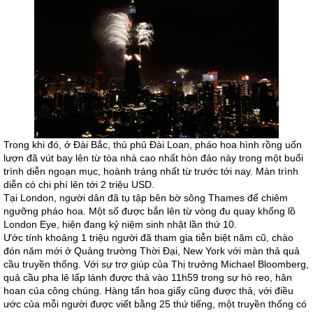
Trong khi đó, ở Đài Bắc, thủ phủ Đài Loan, pháo hoa hình rồng uốn
lượn đã vút bay lên từ tòa nhà cao nhất hòn đảo này trong một buổi
trình diễn ngoạn mục, hoành tráng nhất từ trước tới nay. Màn trình
diễn có chi phí lên tới 2 triệu USD.
Tại London, người dân đã tụ tập bên bờ sông Thames để chiêm
ngưỡng pháo hoa. Một số được bắn lên từ vòng đu quay khổng lồ
London Eye, hiện đang kỷ niệm sinh nhật lần thứ 10.
Ước tính khoảng 1 triệu người đã tham gia tiễn biệt năm cũ, chào
đón năm mới ở Quảng trường Thời Đại, New York với màn thả quả
cầu truyền thống. Với sự trợ giúp của Thị trưởng Michael Bloomberg,
quả cầu pha lê lấp lánh được thả vào 11h59 trong sự hò reo, hân
hoan của công chúng. Hàng tấn hoa giấy cũng được thả, với điều
ước của mỗi người được viết bằng 25 thứ tiếng, một truyền thống có