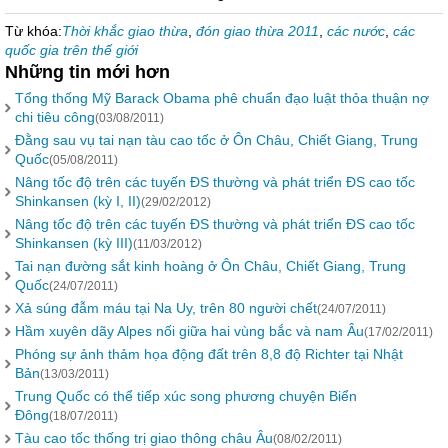
Từ khóa:
Thời khắc giao thừa
,
đón giao thừa 2011
,
các nước
,
các
quốc gia trên thế giới
Những tin mới hơn
Tổng thống Mỹ Barack Obama phê chuẩn đạo luật thỏa thuận nợ
chi tiêu công
(03/08/2011)
Đằng sau vụ tai nạn tàu cao tốc ở Ôn Châu, Chiết Giang, Trung
Quốc
(05/08/2011)
Nâng tốc độ trên các tuyến ĐS thường và phát triển ĐS cao tốc
Shinkansen (kỳ I, II)
(29/02/2012)
Nâng tốc độ trên các tuyến ĐS thường và phát triển ĐS cao tốc
Shinkansen (kỳ III)
(11/03/2012)
Tai nạn đường sắt kinh hoàng ở Ôn Châu, Chiết Giang, Trung
Quốc
(24/07/2011)
Xả súng đẫm máu tại Na Uy, trên 80 người chết
(24/07/2011)
Hầm xuyên dãy Alpes nối giữa hai vùng bắc và nam Âu
(17/02/2011)
Phóng sự ảnh thảm họa động đất trên 8,8 độ Richter tại Nhật
Bản
(13/03/2011)
Trung Quốc có thể tiếp xúc song phương chuyện Biển
Đông
(18/07/2011)
Tàu cao tốc thống trị giao thông châu Âu
(08/02/2011)