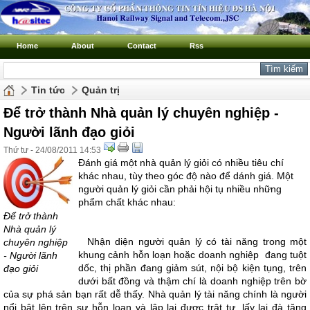
Home
About
Contact
Rss
Tin tức
Quản trị
Để trở thành Nhà quản lý chuyên nghiệp -
Người lãnh đạo giỏi
Thứ tư - 24/08/2011 14:53
Đánh giá một nhà quản lý giỏi có nhiều tiêu chí
khác nhau, tùy theo góc độ nào để dánh giá. Một
người quản lý giỏi cần phải hội tụ nhiều những
phẩm chất khác nhau:
Để trở thành
Nhà quản lý
Nhận diện người quản lý có tài năng trong một
chuyên nghiệp
khung cảnh hỗn loạn hoặc doanh nghiệp
đang tuột
- Người lãnh
dốc, thị phần đang giảm sút, nội bộ kiện tụng, trên
đạo giỏi
dưới bất đồng và thậm chí là doanh nghiệp trên bờ
của sự phá sản bạn rất dễ thấy. Nhà quản lý tài năng chính là người
nổi bật lên trên sự hỗn loạn và lập lại được trật tự, lấy lại đà tăng