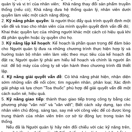
quản lý và vị trí của nhân viên; Khả năng thay đổi sản phẩm truyền
thống (nếu có); Khả năng đưa hệ thống quản lý, nhân viên dưới
quyền làm việc một cách năng động;
2.
Kỹ năng phân quyền
: là người thúc đẩy quá trình quyết định một
vấn đề và trao cho nhân viên của mình quyền quyết định vấn đề đó;
Khai thác quyền lực của những người khác một cách có hiệu quả khi
đã phân quyền hoặc ủy quyền cho họ.
3.
K
ỹ
năng lập kế hoạch
: Kế hoạch là phần quan trọng để đảm bảo
cho Người quản lý đưa ra những chương trình thực hiện hợp lý và
hướng toàn bộ nhân viên làm việc theo mục tiêu của kế hoạch đã
đặt ra; Người quản lý phải am hiểu kế hoạch và chính là người ấn
nút để bộ máy của công ty sẽ vận hành theo chương trình đã thiết
lập.
4.
K
ỹ năng giải quyết vấn đề
: Có khả năng phát hiện, nhận diện
sớm những vấn đề nổi cộm; tìm nguyên nhân, phân loại; Xác định
giải pháp và lựa chọn "Toa thuốc" phù hợp để giải quyết vấn đề một
cách suôn sẻ, hiệu quả.
5.
K
ỹ năng giao tiếp
: thành thạo giao tiếp trong công ty bằng các
phương pháp "văn nói" và "văn viết"; Biết cách xây dựng, tạo cho
nhân viên chủ động, sáng tạo, say mê với công việc để có được lòng
trung thành của nhân viên trên cơ sở từ động lực trong toàn hệ
thống.
Nếu đã là Người quản lý hãy nên đối chiếu với các kỹ năng trên,