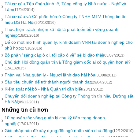
Tái cơ cấu Tập đoàn kinh tế, Tổng công ty Nhà nước - Nghĩ và
Làm
(17/04/2014)
Tái cơ cấu và Cổ phần hóa ở Công ty TNHH MTV Thông tin tín
hiệu ĐS Hà Nội
(20/01/2016)
Thực hiện trách nhiệm xã hội là phát triển bền vững doanh
nghiệp
(18/02/2016)
Để có một mô hình quản lý, kinh doanh VNN tại doanh nghiệp cho
phù hợp
(27/10/2016)
Bộ phận “sáng cắp ô đi, tối cắp ô về” sẽ bị đào thải
(03/07/2013)
Chủ tịch Hội đồng quản trị và Tổng giám đốc ai có quyền hơn ai?
(15/11/2015)
Phân vai Nhà quản lý - Người lãnh đạo hài hòa
(31/08/2011)
Sáu tiêu chuẩn để trở thành người thành đạt
(29/04/2012)
Kiểm soát nội bộ - Nhà Quản trị cần biết
(23/11/2012)
Chuyển đổi doanh nghiệp tại Công ty Thông tin tín hiệu Đường sắt
Hà Nội
(09/12/2011)
Những tin cũ hơn
10 nguyên tắc vàng quản lý chu kỳ tiền trong doanh
nghiệp
(17/01/2011)
Giải pháp nào để xây dựng đội ngũ nhân viên chủ động
(12/12/2010)