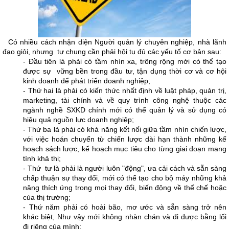
Có nhiều cách nhận diện Người quản lý chuyên nghiệp, nhà lãnh
đạo giỏi, nhưng tự chung cần phải hội tụ đủ các yếu tố cơ bản sau:
- Đầu tiên là phải có tầm nhìn xa, trông rộng mới có thể tạo
được sự vững bền trong đầu tư, tận dụng thời cơ và cơ hội
kinh doanh để phát triển doanh nghiệp;
- Thứ hai là phải có kiến thức nhất định về luật pháp, quản trị,
marketing, tài chính và về quy trình công nghệ thuộc các
ngành nghề SXKD chính mới có thể quản lý và sử dụng có
hiệu quả nguồn lực doanh nghiệp;
-
Thứ ba là phải có khả năng kết nối giữa tầm nhìn chiến lược,
với việc hoán chuyển từ chiến lược dài hạn thành những kế
hoạch sách lược, kế hoạch mục tiêu cho từng giai đoạn mang
tính khả thi;
- Thứ
tư là phải là người luôn "động", ưa cải cách và sẵn sàng
chấp thuận sự thay đổi, mới có thể tạo cho bộ máy những khả
năng thích ứng trong mọi thay đổi, biến động về thể chế hoặc
của thị trường;
- Thứ năm phải có hoài bão, mơ ước và sẵn sàng trở nên
khác biệt, Như vậy mới không nhàn chán và đi được bằng lối
đi riêng của mình;