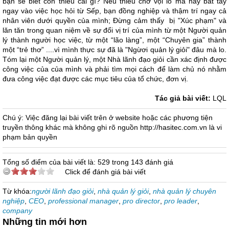
bạn sẽ biết còn thiếu cái gì? Nếu thiếu chớ vội lo mà hãy bắt tay
ngay vào việc học hỏi từ Sếp, bạn đồng nghiệp và thậm trí ngay cả
nhân viên dưới quyền của mình; Đừng cảm thấy bị "Xúc phạm" và
lăn tăn trong quan niệm về sự đổi vị trí của mình từ một Người quản
lý thành người học việc, từ một “lão làng”, một “Chuyên gia” thành
một “trẻ thơ” ....vì mình thực sự đã là "Ngừơi quản lý giỏi" đâu mà lo.
Tóm lại một Người quản lý, một Nhà lãnh đạo giỏi cần xác định được
công việc của của mình và phải tìm mọi cách để làm chủ nó nhằm
đưa công việc đạt được các mục tiêu của tổ chức, đơn vị.
Tác giả bài viết:
LQL
Chú ý: Việc đăng lại bài viết trên ở website hoặc các phương tiện
truyền thông khác mà không ghi rõ nguồn http://hasitec.com.vn là vi
phạm bản quyền
Tổng số điểm của bài viết là: 529 trong 143 đánh giá
Click để đánh giá bài viết
Từ khóa:
người lãnh đạo giỏi
,
nhà quản lý giỏi
,
nhà quản lý chuyên
nghiệp
,
CEO
,
professional manager
,
pro director
,
pro leader
,
company
Những tin mới hơn