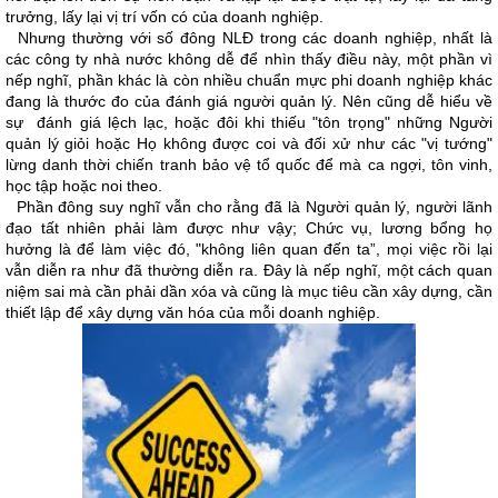
trưởng, lấy lại vị trí vốn có của doanh nghiệp.
Nhưng thường với số đông NLĐ trong các doanh nghiệp, nhất là
các công ty nhà nước không dễ để nhìn thấy điều này, một phần vì
nếp nghĩ, phần khác là còn nhiều chuẩn mực phi doanh nghiệp khác
đang là thước đo của đánh giá người quản lý. Nên cũng dễ hiểu về
sự đánh giá lệch lạc, hoặc đôi khi thiếu "tôn trọng" những Người
quản lý giỏi hoặc Họ không được coi và đối xử như các "vị tướng"
lừng danh thời chiến tranh bảo vệ tổ quốc để mà ca ngợi, tôn vinh,
học tập hoặc noi theo.
Phần đông suy nghĩ vẫn cho rằng đã là Người quản lý, người lãnh
đạo tất nhiên phải làm được như vậy; Chức vụ, lương bổng họ
hưởng là để làm việc đó, "không liên quan đến ta”, mọi việc rồi lại
vẫn diễn ra như đã thường diễn ra. Đây là nếp nghĩ, một cách quan
niệm sai mà cần phải dần xóa và cũng là mục tiêu cần xây dựng, cần
thiết lập để xây dựng văn hóa của mỗi doanh nghiệp.