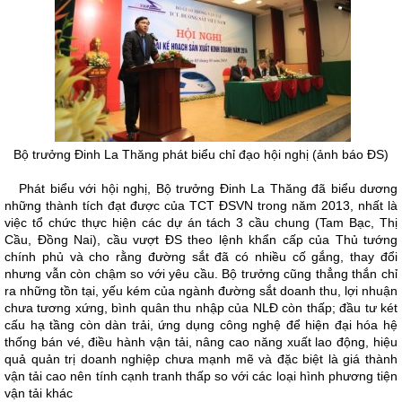
Bộ trưởng Đinh La Thăng phát biểu chỉ đạo hội nghị (ảnh báo ĐS)
Phát biểu với hội nghị, Bộ trưởng Đinh La Thăng đã biểu dương
những thành tích đạt được của TCT ĐSVN trong năm 2013, nhất là
việc tổ chức thực hiện các dự án tách 3 cầu chung (Tam Bạc, Thị
Cầu, Đồng Nai), cầu vượt ĐS theo lệnh khẩn cấp của Thủ tướng
chính phủ và cho rằng đường sắt đã có nhiều cố gắng, thay đổi
nhưng vẫn còn chậm so với yêu cầu. Bộ trưởng cũng thẳng thắn chỉ
ra những tồn tại, yếu kém của ngành đường sắt doanh thu, lợi nhuận
chưa tương xứng, bình quân thu nhập của NLĐ còn thấp; đầu tư két
cấu hạ tầng còn dàn trải, ứng dụng công nghệ để hiện đại hóa hệ
thống bán vé, điều hành vận tải, nâng cao năng xuất lao động, hiệu
quả quản trị doanh nghiệp chưa mạnh mẽ và đặc biệt là giá thành
vận tải cao nên tính cạnh tranh thấp so với các loại hình phương tiện
vận tải khác