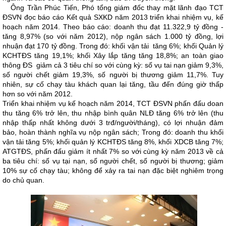
Ông Trần Phúc Tiến, Phó tổng giám đốc thay mặt lãnh đạo TCT
ĐSVN đọc báo cáo Kết quả SXKD năm 2013 triển khai nhiệm vụ, kế
hoạch năm 2014. Theo báo cáo: doanh thu đạt 11.322,9 tỷ đồng -
tăng 8,97% (so với năm 2012), nộp ngân sách 1.000 tỷ đồng, lợi
nhuận đạt 170 tỷ đồng. Trong đó: khối vận tải tăng 6%; khối Quản lý
KCHTĐS tăng 19,1%; khối Xây lắp tăng tăng 18,8%; an toàn giao
thông ĐS giảm cả 3 tiêu chí so với cùng kỳ: số vụ tai nạn giảm 9,3%,
số người chết giảm 19,3%, số người bị thương giảm 11,7%. Tuy
nhiên, sự cố chạy tàu khách quan lại tăng, tầu đến đúng giờ thấp
hơn so với năm 2012.
Triển khai nhiệm vụ kế hoạch năm 2014, TCT ĐSVN phấn đấu doan
thu tăng 6% trở lên, thu nhập bình quân NLĐ tăng 6% trở lên (thu
nhập thấp nhất không dưới 3 trđ/người/tháng), có lợi nhuận đảm
bảo, hoàn thành nghĩa vụ nộp ngân sách; Trong đó: doanh thu khối
vận tải tăng 5%; khối quản lý KCHTĐS tăng 8%, khối XDCB tăng 7%;
ATGTĐS, phấn đấu giảm ít nhất 7% so với cùng kỳ năm 2013 về cả
ba tiêu chí: số vụ tại nạn, số người chết, số người bị thương; giảm
10% sự cố chạy tàu; không để xảy ra tai nạn đặc biệt nghiêm trọng
do chủ quan.