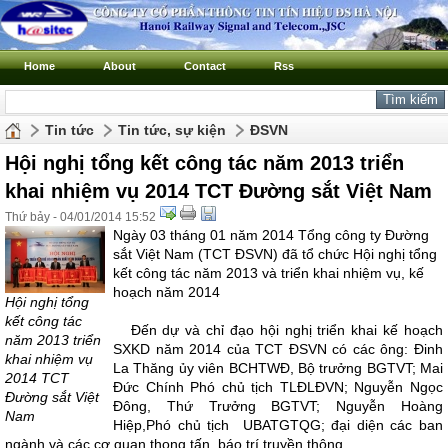
Home
About
Contact
Rss
Tin tức
Tin tức, sự kiện
ĐSVN
Hội nghị tổng kết công tác năm 2013 triển
khai nhiệm vụ 2014 TCT Đường sắt Việt Nam
Thứ bảy - 04/01/2014 15:52
Ngày 03 tháng 01 năm 2014 Tổng công ty Đường
sắt Việt Nam (TCT ĐSVN) đã tổ chức Hội nghị tổng
kết công tác năm 2013 và triển khai nhiệm vụ, kế
hoạch năm 2014
Hội nghị tổng
kết công tác
Đến dự và chỉ đạo hội nghị triển khai kế hoạch
năm 2013 triển
SXKD năm 2014 của TCT ĐSVN có các ông: Đinh
khai nhiệm vụ
La Thăng ủy viên BCHTWĐ, Bộ trưởng BGTVT; Mai
2014 TCT
Đức Chính Phó chủ tịch TLĐLĐVN; Nguyễn Ngọc
Đường sắt Việt
Đông, Thứ Trưởng BGTVT; Nguyễn Hoàng
Nam
Hiệp,Phó chủ tịch UBATGTQG; đại diện các ban
ngành và các cơ quan thong tấn, báo trí truyền thông.