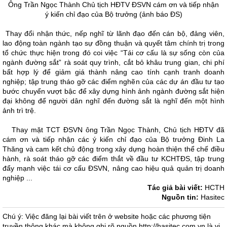
Ông Trần Ngọc Thành Chủ tịch HĐTV ĐSVN cám ơn và tiếp nhận
ý kiến chỉ đạo của Bộ trưởng (ảnh báo ĐS)
Thay đổi nhận thức, nếp nghĩ từ lãnh đạo đến cán bộ, đảng viên,
lao động toàn ngành tạo sự đồng thuận và quyết tâm chính trị trong
tổ chức thực hiện trong đó coi việc “Tái cơ cấu là sự sống còn của
ngành đường sắt” rà soát quy trình, cắt bỏ khâu trung gian, chi phí
bất hợp lý để giảm giá thành nâng cao tính cạnh tranh doanh
nghiệp; tập trung tháo gỡ các điểm nghẽn của các dự án đầu tư tạo
bước chuyển vượt bậc để xây dựng hình ảnh ngành đường sắt hiện
đại không để người dân nghĩ đến đường sắt là nghĩ đến một hình
ảnh trì trệ.
Thay mặt TCT ĐSVN ông Trần Ngọc Thành, Chủ tịch HĐTV đã
cám ơn và tiếp nhận các ý kiến chỉ đạo của Bộ trưởng Đinh La
Thăng và cam kết chủ động trong xây dựng hoàn thiện thể chế điều
hành, rà soát tháo gỡ các điểm thắt về đầu tư KCHTĐS, tập trung
đẩy mạnh việc tái cơ cấu ĐSVN, nâng cao hiệu quả quản trị doanh
nghiệp ...
Tác giả bài viết:
HCTH
Nguồn tin:
Hasitec
Chú ý: Việc đăng lại bài viết trên ở website hoặc các phương tiện
truyền thông khác mà không ghi rõ nguồn http://hasitec.com.vn là vi