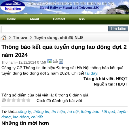
Home
About
Contact
Rss
Tin tức
Tuyển dụng, chế độ NLĐ
Thông báo kết quả tuyển dụng lao động đợt 2
năm 2024
Thứ năm - 12/12/2024 07:59
Công ty CP Thông tin tín hiệu Đường sắt Hà Nội thông báo kết quả
tuyển dụng lao động đợt 2 năm 2024. Chi tiết
tại đây!
Tác giả bài viết:
HĐQT
Nguồn tin:
HĐQT
Tổng số điểm của bài viết là: 0 trong 0 đánh giá
Click để đánh giá bài viết
Từ khóa:
công ty
,
thông tin
,
tín hiệu
,
hà nội
,
thông báo
,
kết quả
,
tuyển
dụng
,
lao động
,
chi tiết
Những tin mới hơn