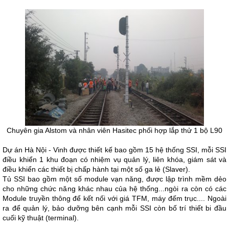
Chuyên gia Alstom và nhân viên Hasitec phối hợp lắp thử 1 bộ L90
Dự án Hà Nội - Vinh được thiết kế bao gồm 15 hệ thống SSI, mỗi SSI
điều khiển 1 khu đoạn có nhiệm vụ quản lý, liên khóa, giám sát và
điều khiển các thiết bị chấp hành tại một số ga lẻ (Slaver).
Tủ SSI bao gồm một số module vạn năng, được lập trình mềm dẻo
cho những chức năng khác nhau của hệ thống...ngòi ra còn có các
Module truyền thông để kết nối với giá TFM, máy đếm trục.... Ngoài
ra để quản lý, bảo dưỡng bên cạnh mỗi SSI còn bố trí thiết bi đầu
cuối kỹ thuật (terminal).