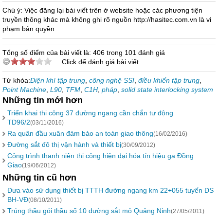
Chú ý: Việc đăng lại bài viết trên ở website hoặc các phương tiện
truyền thông khác mà không ghi rõ nguồn http://hasitec.com.vn là vi
phạm bản quyền
Tổng số điểm của bài viết là: 406 trong 101 đánh giá
Click để đánh giá bài viết
Từ khóa:
Điện khí tập trung
,
công nghệ SSI
,
điều khiển tập trung
,
Point Machine
,
L90
,
TFM
,
C1H
,
pháp
,
solid state interlocking system
Những tin mới hơn
Triển khai thi công 37 đường ngang cần chắn tự động
TD96/2
(03/11/2016)
Ra quân đầu xuân đảm bảo an toàn giao thông
(16/02/2016)
Đường sắt đô thị vận hành và thiết bị
(30/09/2012)
Công trình thanh niên thi công hiện đại hóa tín hiệu ga Đồng
Giao
(19/06/2012)
Những tin cũ hơn
Đưa vào sử dụng thiết bị TTTH đường ngang km 22+055 tuyến ĐS
BH-VĐ
(08/10/2011)
Trúng thầu gói thầu số 10 đường sắt mỏ Quảng Ninh
(27/05/2011)