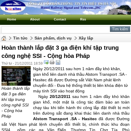
Home
About
Contact
Rss
Tin tức
Sản phẩm, dịch vụ
Xây lắp
Hoàn thành lắp đặt 3 ga điện khí tập trung
công nghệ SSI - Cộng hòa Pháp
Thứ tư - 21/12/2011 18:59
Ngày 20/12/2011 sau hơn 1 năm đầy khó khăn,
gian khổ liên danh nhà thầu Alstom Transport .SA -
Hasitec đã được Đường sắt Việt Nam phát lệnh
chuyển đổi - Đưa hệ thống thiết bị liên khóa điện tử
Hoàn thành lắp
máy tính SSI vào hoạt động
đặt 3 ga điện
Ngày
20/12/2011
sau hơn 1 năm đầy khó khăn
khí tập trung
gian khổ, một mặt là công tác đảm bảo an toàn
công nghệ SSI
chạy tàu khi tiến hành thi công lắp đặt thiết bị mới
- Cộng hòa
trên đường sắt đang khai thác liên danh nhà thầu
Pháp
Alstom Transport .SA - Hasitec
đã được Đường
sắt Việt Nam phát lệnh chuyển đổi thiết bị, chính thức khu đoạn
SSI4 gồm các ga Văn Điển, Thường Tín, Chợ Tía, Phú