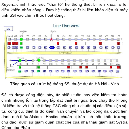
Xuyên...chính thức việc "khai tử" hệ thống thiết bị liên khóa rơ le,
điều khiển nhân công - Đưa hệ thống thiết bị liên khóa điện tử máy
tính SSI vào chính thức hoạt động.
Tổng quan cấu trúc hệ thống SSI thuộc dự án Hà Nội - Vinh
Để có được công điện này, từ nhiều tuần nay việc kiểm tra hoàn
chỉnh những tồn tại trong lắp đặt thiết bị ngoài trời, chạy thử không
tải kiểm tra và thử hệ thống T&C cũng như chuẩn bị các điều kiện vật
tư, công cụ, thiết bị đo kiểm, vận chuyển và lao động đã được liên
danh nhà thầu Alstom - Hasitec chuẩn bị trên tinh thần khẩn trương,
chu đáo, dưới sự giám quản chặt chẽ của nhà thầu giám sát Systra
Cộng hòa Pháp.