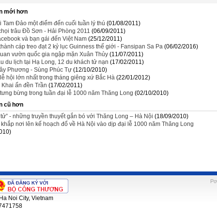
n mới hơn
 Tam Đảo một điểm đến cuối tuần lý thú
(01/08/2011)
chọi trâu Đồ Sơn - Hải Phòng 2011
(06/09/2011)
cebook và bạn gái đến Việt Nam
(25/12/2011)
hành cáp treo đạt 2 kỷ lục Guinness thế giới - Fansipan Sa Pa
(06/02/2016)
uan vườn quốc gia ngập mặn Xuân Thủy
(11/07/2011)
u du lịch tại Hạ Long, 12 du khách tử nạn
(17/02/2011)
ây Phương - Sùng Phúc Tự
(12/10/2010)
ễ hội lớn nhất trong tháng giêng xứ Bắc Hà
(22/01/2012)
- Khai ấn đền Trần
(17/02/2011)
tưng bừng trong tuần đại lễ 1000 năm Thăng Long
(02/10/2010)
n cũ hơn
 tử” - những truyền thuyết gắn bó với Thăng Long – Hà Nội
(18/09/2010)
ẻ khắp nơi lên kế hoạch đổ về Hà Nội vào dịp đại lễ 1000 năm Thăng Long
010)
Po
Ha Noi City, Vietnam
 7471758