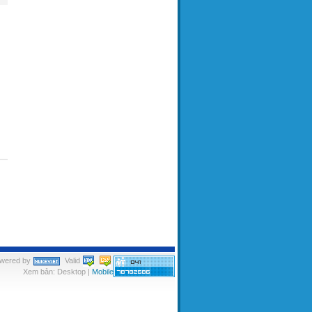
wered by
Valid
Xem bản: Desktop |
Mobile