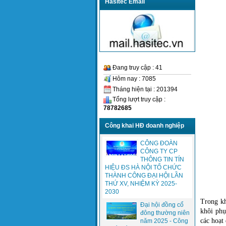
Hasitec Email
Đang truy cập : 41
Hôm nay : 7085
Tháng hiện tại : 201394
Tổng lượt truy cập :
78782685
Công khai HĐ doanh nghiệp
CÔNG ĐOÀN
CÔNG TY CP
THÔNG TIN TÍN
HIỆU ĐS HÀ NỘI TỔ CHỨC
THÀNH CÔNG ĐẠI HỘI LẦN
THỨ XV, NHIỆM KỲ 2025-
2030
Trong kh
Đại hội đồng cổ
khôi phụ
đông thường niên
các hoạt
năm 2025 - Công