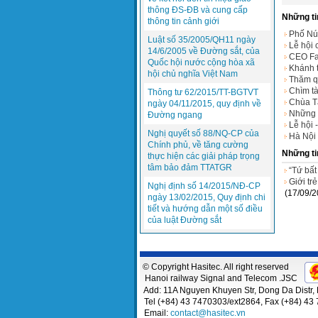
thông ĐS-ĐB và cung cấp
Những ti
thông tin cảnh giới
Phố Núi
Luật số 35/2005/QH11 ngày
Lễ hội 
14/6/2005 về Đường sắt, của
CEO Fa
Quốc hội nước cộng hòa xã
Khánh t
hội chủ nghĩa Việt Nam
Thăm q
Chìm tà
Thông tư 62/2015/TT-BGTVT
Chùa T
ngày 04/11/2015, quy định về
Những l
Đường ngang
Lễ hội 
Nghị quyết số 88/NQ-CP của
Hà Nội 
Chính phủ, về tăng cường
Những ti
thực hiện các giải pháp trọng
tâm bảo đảm TTATGR
“Tứ bất
Giới tr
Nghị định số 14/2015/NĐ-CP
(17/09/2
ngày 13/02/2015, Quy định chi
tiết và hướng dẫn một số điều
của luật Đường sắt
© Copyright Hasitec. All right reserved
Hanoi railway Signal and Telecom .JSC
Add: 11A Nguyen Khuyen Str, Dong Da Distr, 
Tel (+84) 43 7470303/ext2864, Fax (+84) 43
Email:
contact@hasitec.vn