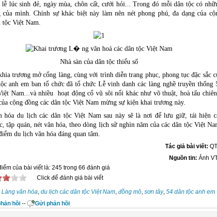
i lễ lúc sinh đẻ, ngày mùa, chôn cất, cưới hỏi... Trong đó mỗi dân tộc có nhữ
g của mình. Chính sự khác biệt này làm nên nét phong phú, đa dạng của cộ
 tộc Việt Nam.
Nhà sàn của dân tộc thiểu số
khia trương mở cổng làng, cùng với trình diễn trang phục, phong tục đặc sắc c
tộc anh em ban tổ chức đã tổ chức Lễ vinh danh các làng nghề truyền thống 
Việt Nam...và nhiều hoạt động cổ vũ sôi nổi khác như võ thuật, hoà tấu chiên
ủa cộng đồng các dân tộc Việt Nam mừng sự kiện khai trương này.
 hóa du lịch các dân tộc Việt Nam sau này sẽ là nơi để lưu giữ, tái hiện c
c, tập quán, nét văn hóa, theo dòng lịch sử nghìn năm của các dân tộc Việt Na
điểm du lịch văn hóa đáng quan tâm.
Tác giả bài viết:
Q
Nguồn tin:
Ảnh V
iểm của bài viết là: 245 trong 66 đánh giá
Click để đánh giá bài viết
Làng văn hóa
,
du lịch các dân tộc Việt Nam
,
đồng mô
,
sơn tây
,
54 dân tộc anh em
hản hồi
--
Gửi phản hồi