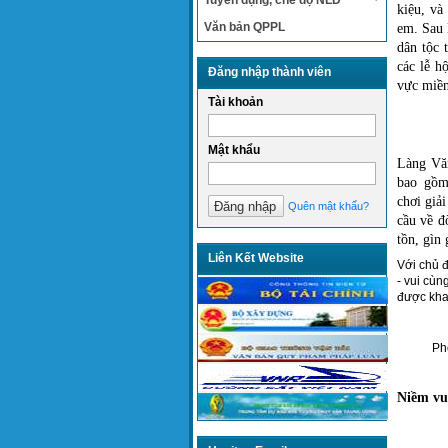
Tuyển dụng, chế độ NLĐ
kiệu, và
Văn bản QPPL
em. Sau 
dân tộc 
các lễ h
Đăng nhập thành viên
vực miền
Tài khoản
Mật khẩu
Làng Văn
bao gồm
chơi
giải 
Quên mật khẩu?
cầu về đ
tồn, gìn 
Liên Kết Website
Với chủ đ
- vui cùn
được kha
Ph
Niềm vu