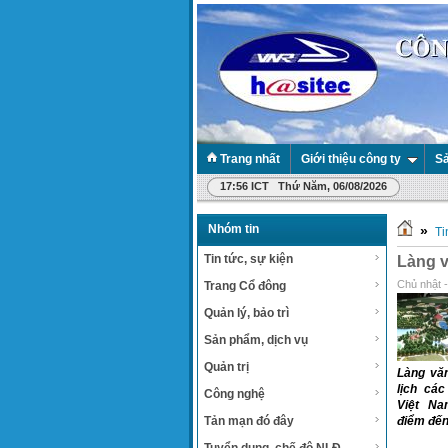
Trang nhất
Giới thiệu công ty
Sả
17:56 ICT Thứ Năm, 06/08/2026
Nhóm tin
»
Ti
Tin tức, sự kiện
Làng v
Chủ nhật 
Trang Cổ đông
Quản lý, bảo trì
Sản phẩm, dịch vụ
Quản trị
Làng vă
lịch các
Công nghệ
Việt Na
Tản mạn đó đây
điểm đến