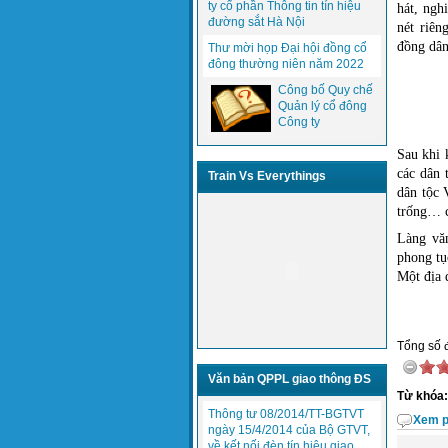
ty cổ phần Thông tin tín hiệu
hát, ngh
đường sắt Hà Nội
nét riên
đồng dân
Thư mời họp Đại hội đồng cổ
đông thường niên năm 2022
Công bố Quy chế
Quản lý cổ đông
Công ty
Sau khi 
các dân 
Train Vs Everythings
dân tộc 
trống… c
Làng văn
phong tụ
Một địa 
Tổng số đ
Văn bản QPPL giao thông ĐS
Từ khóa:
Thông tư 08/2014/TT-BGTVT
Xem p
ngày 15/4/2014 của Bộ GTVT,
về kết nối đèn tín hiệu giao