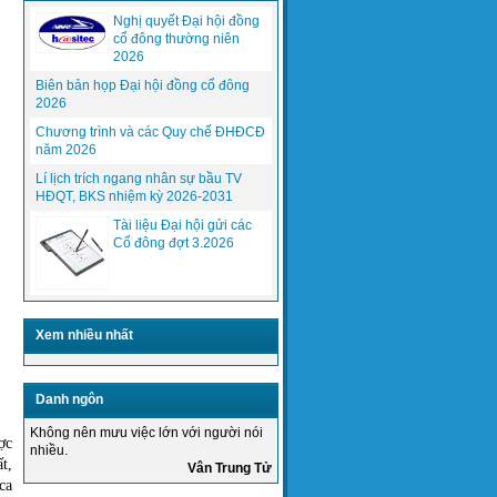
Nghị quyết Đại hội đồng
cổ đông thường niên
2026
Biên bản họp Đại hội đồng cổ đông
2026
Chương trình và các Quy chế ĐHĐCĐ
năm 2026
Thực hiện mục tiêu chất lượng năm
Lí lịch trích ngang nhân sự bầu TV
2015 của Tổng giám đốc công ty...
HĐQT, BKS nhiệm kỳ 2026-2031
Tài liệu Đại hội gửi các
Cổ đông đợt 3.2026
Xem nhiều nhất
Danh ngôn
Không nên mưu việc lớn với người nói
ợc
nhiều.
t,
Vân Trung Tử
ca