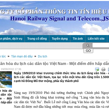
n phẩm, dịch vụ
Trang cổ đông
Tuyển dụng
Tin ảnh
Liên kết site
»
»
n tức
Tản mạn đó đây
Du lịch
ăn hóa du lịch các dân tộc Việt Nam - Một điểm đến hấp dẫ
- 19/09/2010 17:36
Ngày 19/9/2010 khai trương chính thức khu du lịch làng văn hóa - 
lịch các dân tộc Việt Nam, tọa lạc trên một khu đất rộng trên 1.500
cạnh hồ Đồng Mô thơ mộng, phía tây thành phố
n hóa du
Sáng nay 19/9/2010 Phó thủ tướng thường trực Chính phủ Nguy
 dân tộc
Sinh Hùng đã cắt băng khai trương mở cổng "Làng văn hóa du lị
m - Một
các dân tộc Việt Na". Buổi Lễ mở cổng Làng Văn hóa các dân tộc Vi
 hấp dẫn
Nam đã được mở đầu bằng những tiết mục múa rồng, múa lân và rư