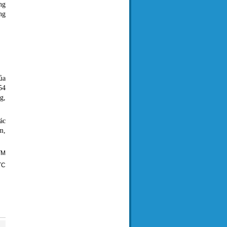
ng
ng
ủa
54
g,
ác
m,
TM
TC