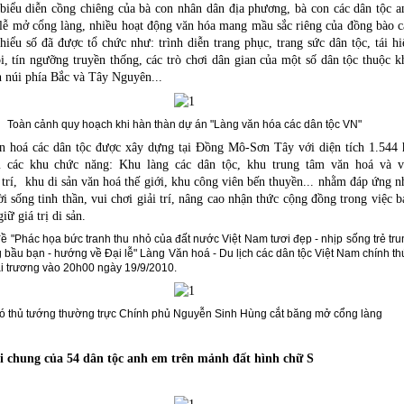
 biểu diễn cồng chiêng của bà con nhân dân địa phương, bà con các dân tộc a
lễ mở cổng làng, nhiều hoạt động văn hóa mang mầu sắc riêng của đồng bào c
thiểu số đã được tổ chức như: trình diễn trang phục, trang sức dân tộc, tái hi
ội, tín ngưỡng truyền thống, các trò chơi dân gian của một số dân tộc thuộc k
 núi phía Bắc và Tây Nguyên...
Toàn cảnh quy hoạch khi hàn thàn dự án "Làng văn hóa các dân tộc VN"
 hoá các dân tộc được xây dựng tại Đồng Mô-Sơn Tây với diện tích 1.544 
 các khu
chức năng: Khu làng các dân tộc, khu trung tâm văn hoá và v
trí,
khu di sản văn hoá thế giới, khu công viên bến thuyền... nhằm đáp ứng n
ời sống tinh thần, vui chơi giải trí, nâng cao nhận thức cộng đồng trong việc b
giữ giá trị di sản.
ề "Phác họa bức tranh thu nhỏ của đất nước Việt Nam tươi đẹp - nhịp sống trẻ tru
g bầu bạn - hướng về Đại lễ" Làng Văn hoá - Du lịch các dân tộc Việt Nam chính th
i trương vào 20h00 ngày 19/9/2010.
ó thủ tướng thường trực Chính phủ Nguyễn Sinh Hùng cắt băng mở cổng làng
i chung của 54 dân tộc anh em trên mảnh đất hình chữ S