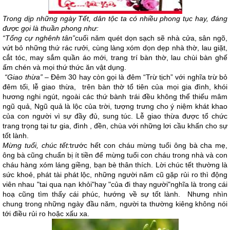
Trong dịp những ngày Tết, dân tộc ta có nhiều phong tục hay, đáng
được gọi là thuần phong như:
“Tống cự nghênh tân”
cuối năm quét dọn sạch sẽ nhà cửa, sân ngõ,
vứt bỏ những thứ rác rưởi, cùng làng xóm dọn dẹp nhà thờ, lau giặt,
cắt tóc, may sắm quần áo mới, trang trí bàn thờ, lau chùi bàn ghế
ấm chén và mọi thứ thức ăn vật dụng.
“Giao thừa”
– Đêm 30 hay còn gọi là đêm “Trừ tịch” với nghĩa trừ bỏ
đêm tối, lễ giao thừa, trên bàn thờ tổ tiên của mọi gia đình, khói
hương nghi ngút, ngoài các thứ bành trái đều không thể thiếu mâm
ngũ quả, Ngũ quả là lộc của trời, tượng trưng cho ý niệm khát khao
của con người vì sự đầy đủ, sung túc. Lễ giao thừa được tổ chức
trang trọng tại tư gia, đình , đền, chùa với những lơi cầu khấn cho sự
tốt lành.
Mừng tuổi, chúc tết:
trước hết con cháu mừng tuổi ông bà cha mẹ,
ông bà cũng chuẩn bị ít tiền để mừng tuổi con cháu trong nhà và con
cháu hàng xóm láng giềng, bạn bè thân thích. Lời chúc tết thường là
sức khoẻ, phát tài phát lộc, những người năm cũ gặp rủi ro thì động
viên nhau "tai qua nạn khỏi"hay "của đi thay người"nghĩa là trong cái
hoạ cũng tìm thấy cái phúc, hướng về sự tốt lành. Nhưng nhìn
chung trong những ngày đầu năm, người ta thường kiêng không nói
tới điều rủi ro hoặc xấu xa.