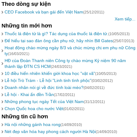
Theo dòng sự kiện
CEO Facebook và bạn gái đến Việt Nam
(25/12/2011)
Xem tiếp...
Những tin mới hơn
Thuốc lá điện tử là gì? Tác dụng của thuốc lá điện tử.
(10/05/2013)
Để hiểu tại sao đàn ông cần phụ nữ, hãy nhìn Bill Gates
(25/07/2013)
Hoạt động chào mừng ngày 8/3 và chúc mừng chị em phụ nữ Công
ty
(16/03/2021)
HĐ của Đoàn Thanh niên Công ty chào mừng Kỷ niệm 90 năm
thành lập ĐTN CS HCM
(24/03/2021)
10 điều hiển nhiên khiến giới khoa học "vật vã"
(10/05/2013)
Lễ hội Trò Trám - Lễ hội "Linh tinh tình phộc"
(03/02/2012)
Doanh nhân nói gì về đức tính loài mèo?
(04/02/2011)
Lễ hội - Khai ấn đền Trần
(17/02/2011)
Những phong tục ngày Tết của Việt Nam
(31/12/2011)
Chọn Quốc hoa cho nước Việt
(01/02/2011)
Những tin cũ hơn
Hà nội những gánh hoa rong
(14/09/2010)
Nét đẹp văn hóa hay phong cách người Hà Nội
(14/09/2010)