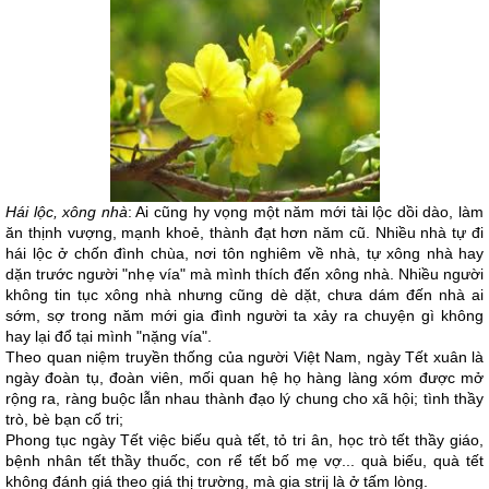
Hái lộc, xông nhà
: Ai cũng hy vọng một năm mới tài lộc dồi dào, làm
ăn thịnh vượng, mạnh khoẻ, thành đạt hơn năm cũ. Nhiều nhà tự đi
hái lộc ở chốn đình chùa, nơi tôn nghiêm về nhà, tự xông nhà hay
dặn trước người "nhẹ vía" mà mình thích đến xông nhà. Nhiều người
không tin tục xông nhà nhưng cũng dè dặt, chưa dám đến nhà ai
sớm, sợ trong năm mới gia đình người ta xảy ra chuyện gì không
hay lại đổ tại mình "nặng vía".
Theo quan niệm truyền thống của người Việt Nam, ngày Tết xuân là
ngày đoàn tụ, đoàn viên, mối quan hệ họ hàng làng xóm được mở
rộng ra, ràng buộc lẫn nhau thành đạo lý chung cho xã hội; tình thầy
trò, bè bạn cố tri;
Phong tục ngày Tết việc biếu quà tết, tỏ tri ân, học trò tết thầy giáo,
bệnh nhân tết thầy thuốc, con rể tết bố mẹ vợ... quà biếu, quà tết
không đánh giá theo giá thị trường, mà gia strij là ở tấm lòng.