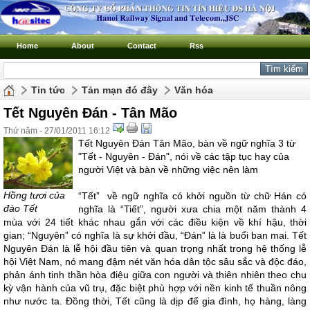
Home
About
Contact
Rss
Tin tức
Tản mạn đó đây
Văn hóa
Tết Nguyên Đán - Tân Mão
Thứ năm - 27/01/2011 16:12
Tết Nguyên Đán Tân Mão, bàn về ngữ nghĩa 3 từ
"Tết - Nguyên - Đán", nói về các tập tục hay của
người Việt và bàn về những việc nên làm
Hồng tươi của
“Tết” về ngữ nghĩa có khởi nguồn từ chữ Hán có
đào Tết
nghĩa là “Tiết”, người xưa chia một năm thành 4
mùa với 24 tiết khác nhau gắn với các điều kiện về khí hậu, thời
gian; “Nguyên” có nghĩa là sự khởi đầu, “Đán” là là buổi ban mai. Tết
Nguyên Đán là lễ hội đầu tiên và quan trọng nhất trong hệ thống lễ
hội Việt Nam, nó mang đậm nét văn hóa dân tộc sâu sắc và độc đáo,
phản ánh tinh thần hòa điệu giữa con người và thiên nhiên theo chu
kỳ vận hành của vũ trụ, đặc biệt phù hợp với nền kinh tế thuần nông
như nước ta. Đồng thời, Tết cũng là dịp để gia đình, họ hàng, làng