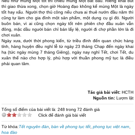
Nếu như mùng Một tốt thì chiều mùng Một bắt đầu. Riêng khai bút
thì giao thừa xong, chọn giờ Hoàng đạo không kể mùng Một là ngày
tốt hay xấu. Người thợ thủ công nếu chưa ai thuê nướn đầu năm thì
cũng tự làm cho gia đình một sản phẩm, một dụng cụ gì đó. Người
buôn bán, vì ai cũng chọn ngày tốt nên phiên chợ đầu xuân vẫn
đông, mặc dầu người bán chỉ bán lấy lệ, người đi chợ phần lớn là đi
chơi xuân.
Ngày xưa, dưới thời phong kiến, từ triều đình đến quan chức hàng
tỉnh, hàng huyện đều nghỉ lễ từ ngày 23 tháng Chạp đến ngày khai
hạ (tức ngày mùng 7 tháng Giêng), ngày nay nghỉ Tết, chơi Tết, du
xuân thế nào cho hợp lý, phù hợp với thuần phong mỹ tục là điều
phải quan tâm.
Tác giả bài viết:
HCTH
Nguồn tin:
Lượm lặt
Tổng số điểm của bài viết là: 248 trong 72 đánh giá
Click để đánh giá bài viết
Từ khóa:
Tết nguyên đán
,
bàn về phong tục tết
,
phong tục việt nam
,
hoa đào