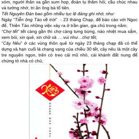
xóm, người thân xa gần sum họp, đoàn tụ thăm hỏi, cầu chúc nhau
và tưởng nhớ, tri ân ông bà tổ tiên.
Tết Nguyên Đán bao gồm nhiều tục lệ đáng ghi nhớ, như:
Ngày
“Tiễn ông Táo về trời”
- 23 tháng Chạp, để báo cáo với Ngọc
đế, Thiên Tào những việc xảy ra ở trần gian, gia chủ trong năm;
“Chợ tết”
tết càng gần thì chợ càng tưng bừng, náo nhiệt mua sắm,
xem bói, xin quẻ, xin chữ và ….vui như…chợ tết;
“
Cây Nêu
” ở các vùng thôn quê từ ngày 23 tháng chạp đã có thể
dựng và hạn cuối là chạng vạng của chiều 30 tết, cây nêu là một cây
tre nguyên ngọn, trên có treo cái mũ nhỏ, cái khánh đất nung để
chứng tỏ nhà có chủ;