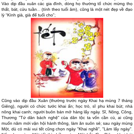
Vào dịp đầu xuân các gia đình, dòng họ thường tổ chức mừng thọ
thất, bát, cửu tuần... (tính theo tuổi âm), cũng là một nét đẹp về đạo
lý “Kính già, già để tuổi cho”;
Cũng vào dịp đầu Xuân (thường trước ngày Khai hạ mùng 7 tháng
Giêng), người có chức tước khai ấn; học trò, sĩ phu khai bút; nhà
nông khai canh; người buôn bán mở hàng lấy ngày. Sĩ, Nông, Công,
Thương "Tứ dân bách nghệ" của dân tộc ta vốn cần cù, ai cũng
muốn năm mới vận hội hành thông, làm ăn suôn sẻ; sau ngày mùng
Một, dù có mải vui tết cũng chọn ngày "Khai nghề", "Làm lấy ngày".