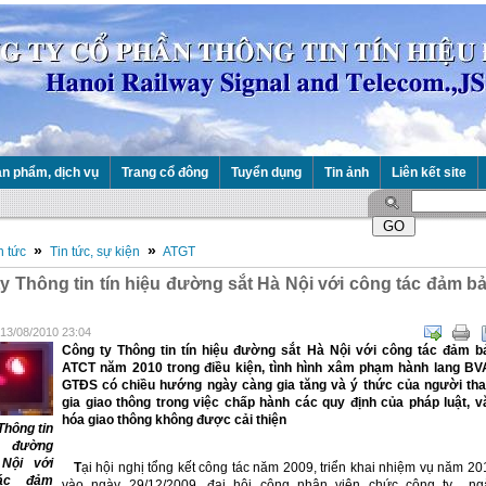
n phẩm, dịch vụ
Trang cổ đông
Tuyển dụng
Tin ảnh
Liên kết site
»
»
n tức
Tin tức, sự kiện
ATGT
y Thông tin tín hiệu đường sắt Hà Nội với công tác đảm b
 13/08/2010 23:04
Công ty Thông tin tín hiệu đường sắt Hà Nội với công tác đảm b
ATCT năm 2010 trong điều kiện, tình hình xâm phạm hành lang BV
GTĐS có chiều hướng ngày càng gia tăng và ý thức của người th
gia giao thông trong việc chấp hành các quy định của pháp luật, v
hóa giao thông không được cải thiện
Thông tin
u đường
Nội với
T
ại hội nghị tổng kết công tác năm 2009, triển khai nhiệm vụ năm 20
ác đảm
vào ngày 29/12/2009, đại hội công nhân viên chức công ty ng