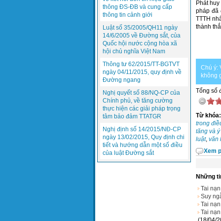
Phát huy 
thông ĐS-ĐB và cung cấp
pháp đã 
thông tin cảnh giới
TTTH nhấ
thành thắ
Luật số 35/2005/QH11 ngày
14/6/2005 về Đường sắt, của
Quốc hội nước cộng hòa xã
hội chủ nghĩa Việt Nam
Thông tư 62/2015/TT-BGTVT
Chú ý: 
ngày 04/11/2015, quy định về
không g
Đường ngang
Tổng số đ
Nghị quyết số 88/NQ-CP của
Chính phủ, về tăng cường
thực hiện các giải pháp trọng
Từ khóa:
tâm bảo đảm TTATGR
trong điề
Nghị định số 14/2015/NĐ-CP
tăng và ý
ngày 13/02/2015, Quy định chi
luật
,
văn 
tiết và hướng dẫn một số điều
Xem p
của luật Đường sắt
Những ti
Tai nạn
Suy ng
Tai nạn
Tai nạn
(18/04/2