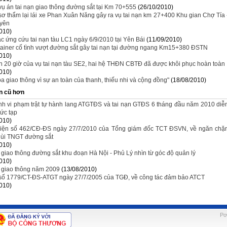
vụ án tai nạn giao thông đường sắt tại Km 70+555
(26/10/2010)
sơ thẩm lại lái xe Phan Xuân Năng gây ra vụ tai nạn km 27+400 Khu gian Chợ Tía 
yên
010)
c ứng cứu tai nạn tàu LC1 ngày 6/9/2010 tại Yên Bái
(11/09/2010)
ainer cố tình vượt đường sắt gây tai nạn tại đường ngang Km15+380 ĐSTN
010)
 20 giờ của vụ tai nạn tàu SE2, hai hệ THĐN CBTĐ đã được khôi phục hoàn toàn
010)
a giao thông vì sự an toàn của thanh, thiếu nhi và cộng đồng"
(18/08/2010)
n cũ hơn
nh vi phạm trật tự hành lang ATGTĐS và tai nạn GTĐS 6 tháng đầu năm 2010 diễ
ức tạp
010)
iện số 462/CĐ-ĐS ngày 27/7/2010 của Tổng giám đốc TCT ĐSVN, về ngăn chặ
lùi TNGT đường sắt
010)
 giao thông đường sắt khu đoạn Hà Nội - Phủ Lý nhìn từ góc độ quản lý
010)
n giao thông năm 2009
(13/08/2010)
ị số 1779/CT-ĐS-ATGT ngày 27/7/2005 của TGĐ, về công tác đảm bảo ATCT
010)
Po