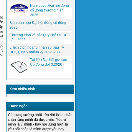
Nghị quyết Đại hội đồng
cổ đông thường niên
2026
ng
ển
Biên bản họp Đại hội đồng cổ đông
ập
2026
ng
(PCWorldVN) Gần 7 tỷ thuê bao di động,
Chương trình và các Quy chế ĐHĐCĐ
và
sắp bằng dân số thế giới,...
năm 2026
ệc
Lí lịch trích ngang nhân sự bầu TV
 lý
HĐQT, BKS nhiệm kỳ 2026-2031
Phần mềm quản lý, điều hành giải
S-
quyết trở ngại, sự cố online
Tài liệu Đại hội gửi các
HasitecTN
Cổ đông đợt 3.2026
Xem nhiều nhất
Danh ngôn
Thực hiện mục tiêu chất lượng năm
Cái sung sướng nhất trên đời là tin chắc
2015 của Tổng giám đốc công ty...
chắn rằng mình đã được yêu. Yêu vì
mình là vì mình - hay nói đúng hơn, là
yêu bất chấp là mình được yêu hay