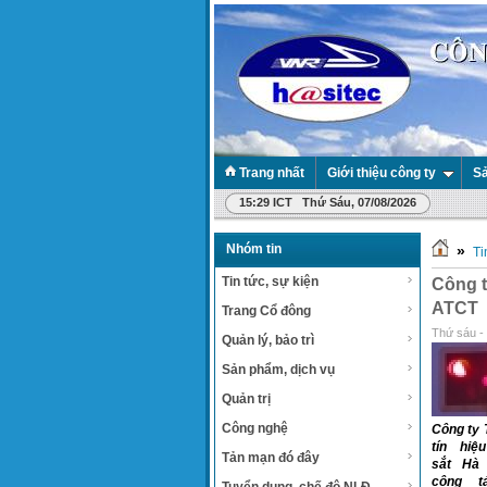
Trang nhất
Giới thiệu công ty
Sả
15:29 ICT Thứ Sáu, 07/08/2026
Nhóm tin
»
Ti
Tin tức, sự kiện
Công t
ATCT
Trang Cổ đông
Thứ sáu -
Quản lý, bảo trì
Sản phẩm, dịch vụ
Quản trị
Công nghệ
Công ty 
tín hiệ
Tản mạn đó đây
sắt Hà 
công t