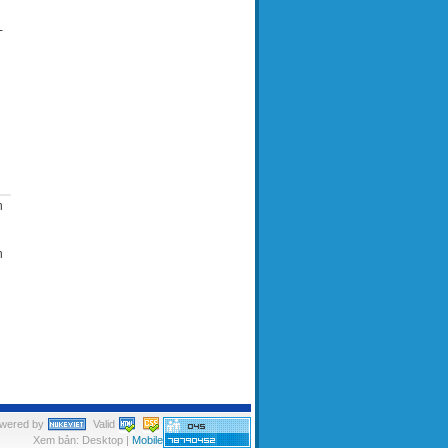
-
n
n
wered by
Valid
Xem bản: Desktop |
Mobile