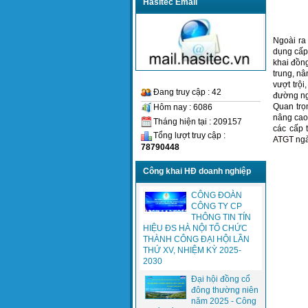
Hasitec Email
Ngoài ra
dụng cấp 
khai đồn
trung, nâ
vượt trội
Đang truy cập : 42
đường ng
Quan trọ
Hôm nay : 6086
nâng cao 
Tháng hiện tại : 209157
các cấp 
Tổng lượt truy cập :
ATGT
ngà
78790448
Công khai HĐ doanh nghiệp
CÔNG ĐOÀN
CÔNG TY CP
THÔNG TIN TÍN
HIỆU ĐS HÀ NỘI TỔ CHỨC
THÀNH CÔNG ĐẠI HỘI LẦN
THỨ XV, NHIỆM KỲ 2025-
2030
Đại hội đồng cổ
đông thường niên
năm 2025 - Công