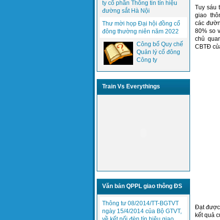
ty cổ phần Thông tin tín hiệu
Tuy sáu 
đường sắt Hà Nội
giao th
các đườn
Thư mời họp Đại hội đồng cổ
80% so v
đông thường niên năm 2022
chủ quan
Công bố Quy chế
CBTĐ của
Quản lý cổ đông
Công ty
Train Vs Everythings
Văn bản QPPL giao thông ĐS
Thông tư 08/2014/TT-BGTVT
Đạt được 
ngày 15/4/2014 của Bộ GTVT,
kết quả c
về kết nối đèn tín hiệu giao