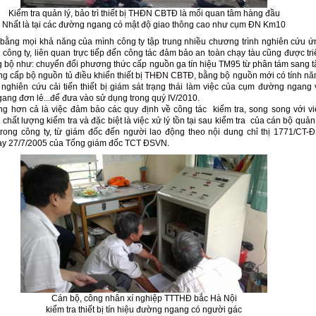
Kiểm tra quản lý, bảo trì thiết bị THĐN CBTĐ là mối quan tâm hàng đầu
Nhất là tại các đường ngang có mật độ giao thông cao như cụm ĐN Km10
 bằng mọi khả năng của mình công ty tập trung nhiều chương trình nghiên cứu ứ
công ty, liên quan trực tiếp đến công tác đảm bảo an toàn chạy tàu cũng được tri
g bộ như: chuyển đổi phương thức cấp nguồn ga tín hiệu TM95 từ phân tám sang t
ng cấp bộ nguồn tủ điều khiển thiết bị
THĐN CBTĐ,
bằng bộ nguồn mới có tính nă
, nghiên cứu cải tiến thiết bị giám sát trạng thái làm việc của cụm đường ngang 
ang đơn lẻ...để đưa vào sử dụng trong quý IV/2010.
ng hơn cả là việc đảm bảo các quy định về công tác kiểm tra, song song với vi
chất lượng kiểm tra và đặc biệt là việc xử lý tồn tại sau kiểm tra của cán bộ quản
trong công ty, từ giám đốc đến người lao động theo nội dung chỉ thị
1771/CT-Đ
y 27/7/2005 của Tổng giám đốc TCT ĐSVN.
Cán bộ, công nhân xí nghiệp TTTHĐ bắc Hà Nội
kiểm tra thiết bị tín hiệu đường ngang có người gác