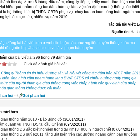
thành tích đạt được 6 tháng đầu năm, công ty tiếp tục đẩy mạnh thực hiện các bi
đạt hiệu quả nhằm công tác đảm bảo sự làm việc ổn định của hệ thống các thiết 
t là hệ thống thiết bị THĐN CBTĐ phục vụ chạy tàu an toàn cùng toàn ngành ho
ng lợi các mục tiêu, nhiệm vụ năm 2010.
Tác giả bài viết:
L
Nguồn tin:
Hasit
Việc đăng lại bài viết trên ở website hoặc các phương tiện truyền thông khác mà
hi rõ nguồn http://hasitec.com.vn là vi phạm bản quyền
iểm của bài viết là: 296 trong 79 đánh giá
Click để đánh giá bài viết
Công ty Thông tin tín hiệu đường sắt Hà Nội với công tác đảm bảo ATCT năm 201
u kiện
,
tình hình xâm phạm hành lang BVAT GTĐS có chiều hướng ngày càng gia
 thức của người tham gia giao thông trong việc chấp hành các quy định của pháp
hóa giao thông không được cải thiện
hản hồi
--
Gửi phản hồi
n mới hơn
 giao thông năm 2010 - Báo động đỏ
(30/01/2011)
ẫm quanh vụ TNGT ĐS tại cầu Ghềnh
(09/02/2011)
 giao thông ĐS đặc biệt nghiêm trọng tại Km18+800, 9 người chết
(07/04/2011)
 giao thông ĐS quý I/2011, tăng đột biến trên các đường ngang cảnh báo tự động
011)