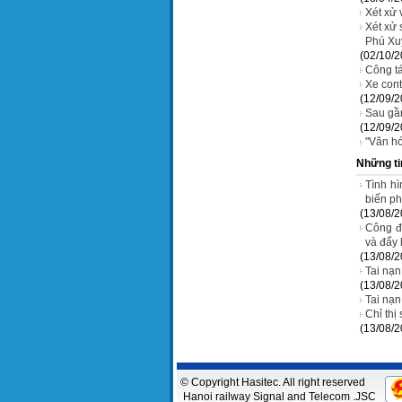
Xét xử 
Xét xử 
Phú Xu
(02/10/2
Công tá
Xe cont
(12/09/2
Sau gần
(12/09/2
"Văn hó
Những ti
Tình hì
biến ph
(13/08/2
Công đ
và đẩy 
(13/08/2
Tai nạn
(13/08/2
Tai nạ
Chỉ th
(13/08/2
© Copyright Hasitec. All right reserved
Hanoi railway Signal and Telecom .JSC