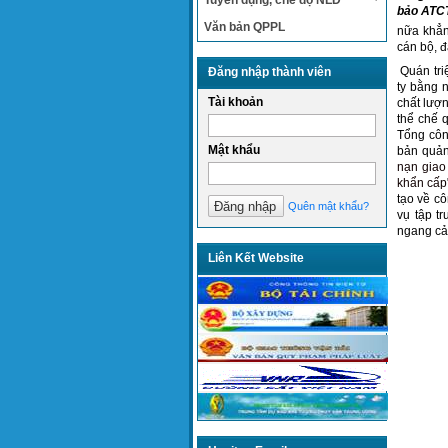
Tuyển dụng, chế độ NLĐ
bảo ATC
Văn bản QPPL
nữa khẳn
cán bộ, đ
Quán tri
Đăng nhập thành viên
ty bằng 
Tài khoản
chất lượn
thể chế 
Tổng côn
Mật khẩu
bản quản
nạn giao
khẩn cấp
tạo về c
Quên mật khẩu?
vụ tập t
ngang cả
Liên Kết Website