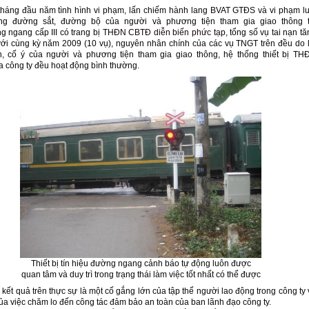
tháng đầu năm tình hình vi phạm, lấn chiếm hành lang BVAT GTĐS và vi phạm lu
ông đường sắt, đường bộ của người và phương tiện tham gia giao thông t
g ngang cấp III có trang bị
THĐN CBTĐ diễn biến phức tạp
, tổng số vụ tai nạn t
ới cùng kỳ năm 2009 (10 vụ), nguyên nhân chính của các vụ TNGT trên đều do l
, cố ý của người và phương tiện tham gia giao thông, hệ thống thiết bị TH
 công ty đều hoạt động bình thường.
Thiết bị tín hiệu đường ngang cảnh báo tự động luôn được
quan tâm và duy trì trong trạng thái làm việc tốt nhất có thể được
kết quả trên thực sự là một cố gắng lớn của tập thể người lao động trong công ty 
ủa việc chăm lo đến công tác đảm bảo an toàn của ban lãnh đạo công ty.