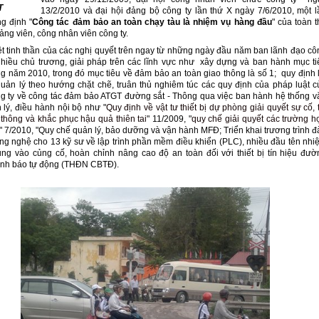
T
13/2/2010 và đại hội đảng bộ công ty lần thứ X ngày 7/6/2010, một l
g định "
Công tác đảm bảo an toàn chạy tàu là nhiệm vụ hàng đầu
" của toàn t
ảng viên, công nhân viên công ty.
ệt tinh thần của các nghị quyết trên ngay từ những ngày đầu năm ban lãnh đạo cô
nhiều chủ trương, giải pháp trên các lĩnh vực như xây dựng và ban hành mục ti
g năm 2010, trong đó mục tiêu về đảm bảo an toàn giao thông là số 1; quy định l
quản lý theo hướng chặt chẽ, truân thủ nghiêm túc các quy định của pháp luật c
g ty về công tác đảm bảo ATGT đường sắt - Thông qua việc ban hành hệ thống v
 lý, điều hành nội bộ như "
Quy định về vật tư thiết bị dự phòng giải quyết sự cố, 
 thông và khắc phục hậu quả thiên tai
" 11/2009, "
quy chế giải quyết các trường h
" 7/2010, "Quy chế quản lý, bảo dưỡng và vận hành MFĐ; Triển khai trương trình đ
ông nghệ cho 13 kỹ sư về lập trình phần mềm điều khiển (PLC), nhiều đầu tên nhi
rung vào củng cố, hoàn chỉnh nâng cao độ an toàn đối với thiết bị tín hiệu đườ
nh báo tự động (THĐN CBTĐ).