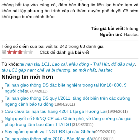
chóng bắt tay vào củng cố, đảm bảo thông tin liên lạc bước tạm và
khảo sát lập phương án trình cấp có thẩm quyền phê duyệt để sớm
khôi phục bước chính thức.
Tác giả bài viết:
lntung
Nguồn tin:
Hasitec
Tổng số điểm của bài viết là: 242 trong 63 đánh giá
Click để đánh giá bài viết
Từ khóa:
tai nạn tàu LC1
,
Lao cai
,
Mậu đông - Trái Hút
,
đổ đầu máy
,
tàu LC1 gặp nạn; chế và bị thương
,
tin mới nhất
,
hasitec
Những tin mới hơn
Tai nạn giao thông ĐS đặc biệt nghiêm trọng tại Km18+800, 9
người chết
(07/04/2011)
Tai nạn giao thông ĐS quý I/2011, tăng đột biến trên các đường
ngang cảnh báo tự động
(18/04/2011)
Cứu chữa tai nạn tàu hàng 420T1 tại ga Hướng Lại
(19/04/2011)
Nghị quyết số 88/NQ-CP của Chính phủ, về tăng cường các giải
pháp trọng tâm bảo đảm TTATGT
(31/08/2011)
Suy ngẫm quanh vụ TNGT ĐS tại cầu Ghềnh
(09/02/2011)
Tai nạn giao thông năm 2010 - Báo động đỏ
(30/01/2011)