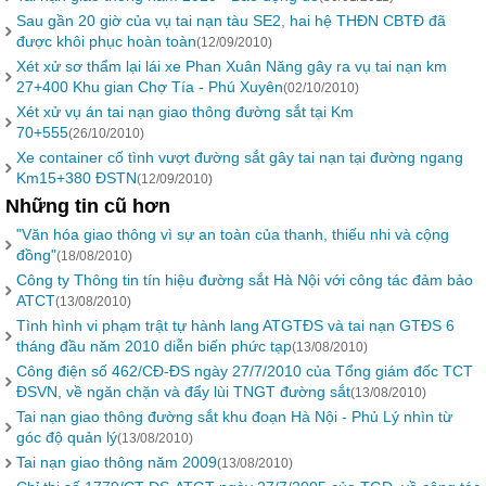
Sau gần 20 giờ của vụ tai nạn tàu SE2, hai hệ THĐN CBTĐ đã
được khôi phục hoàn toàn
(12/09/2010)
Xét xử sơ thẩm lại lái xe Phan Xuân Năng gây ra vụ tai nạn km
27+400 Khu gian Chợ Tía - Phú Xuyên
(02/10/2010)
Xét xử vụ án tai nạn giao thông đường sắt tại Km
70+555
(26/10/2010)
Xe container cố tình vượt đường sắt gây tai nạn tại đường ngang
Km15+380 ĐSTN
(12/09/2010)
Những tin cũ hơn
"Văn hóa giao thông vì sự an toàn của thanh, thiếu nhi và cộng
đồng"
(18/08/2010)
Công ty Thông tin tín hiệu đường sắt Hà Nội với công tác đảm bảo
ATCT
(13/08/2010)
Tình hình vi phạm trật tự hành lang ATGTĐS và tai nạn GTĐS 6
tháng đầu năm 2010 diễn biến phức tạp
(13/08/2010)
Công điện số 462/CĐ-ĐS ngày 27/7/2010 của Tổng giám đốc TCT
ĐSVN, về ngăn chặn và đẩy lùi TNGT đường sắt
(13/08/2010)
Tai nạn giao thông đường sắt khu đoạn Hà Nội - Phủ Lý nhìn từ
góc độ quản lý
(13/08/2010)
Tai nạn giao thông năm 2009
(13/08/2010)