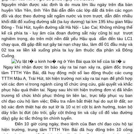
Nguyên nhân được xác định là do mưa lớn lâu ngày trên địa bàn
huyện Văn Yên, tỉnh Yên Bái dẫn đến các lớp dất đá trên các ngọn
đồi và dọc theo đường sắt ngấm nước và trơn trượt, dẫn đến nhiều
khối đất đổ xuống đường sắt (ta-luy dương) tại km 195 khu gian Mậu
Đông - Trái Hút, tuyến đường sắt Hà Nội - Lào Cai; Không những thế
kể cả phía ta - luy âm của đoạn đường sắt này cũng bị sụt trượt
nghiêm trọng, do trên một nền đất yếu Hậu quả dẫn đến tàu LC1
chạy qua, đã gặp đất sụt gây tai nạn chạy tàu, làm đổ 01 đầu máy và
02 toa xe liền kề xuống phía ta luy âm thuộc địa phận xã Đông
Cuông.
Ngay khi nhận được tin báo xảy ra tai nạn xảy ra, giám đốc trung
tâm TTTH Yên Bái, đã huy động một số lao động thuộc các cung
TTTH Mậu A, Trái Hút, tới hiện trường nơi xảy ra tai nạn để phối hợp
với các đơn vị trong ngành cùng tổ chức ứng cứu, giải quyết và khắc
phục hậu quả thiên tai. Ngay sau khi tới hiện trường đơn vị đã khẩn
trương tổ chức khôi phục thông tin liên lạc, trực tiếp phục vụ ban
chỉ đạo cứu hộ làm việc; Điều tra nắm bắt thiệt hại do sụt lở đất; sơ
bộ xác định thiệt hại do sụt lở là 10 vị trí cột bị ảnh hưởng, toàn bộ
dây trần bị đứt (do trôi, gẫy cột thông tin và cây cố đổ vào đường
dây) gây ác tắc thông tin chính tuyến.
Đến 10 giờ cùng ngày, theo lệnh của Ban chỉ đạo cứu hộ tại
hiện trường, trung tâm TTTH Yên Bái đã huy động trên 10 công