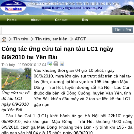
Home
About
Contact
Rss
Tin tức
Tin tức, sự kiện
ATGT
Công tác ứng cứu tai nạn tàu LC1 ngày
6/9/2010 tại Yên Bái
Thứ bảy - 11/09/2010 12:04
Vào khoảng thời gian 04 giờ 10 phút, ngày
06/9/2010, mưa lớn gây sụt trượt đất trên cả hai ta-
luy (âm, dương) tại khu vực km 195 khu gian Mậu
Đông - Trái Hút, tuyến đường sắt Hà Nội - Lào Cai
Ứng cứu sự cố
thuộc địa bàn xã Đông Cuông, huyện Văn Yên, tỉnh
đổ tàu LC1
Yên Bái, khiến đầu máy và 2 toa xe liền kề tàu LC1
ngày 6/9/2010
gặp nạn
tại Yên Bái
Tàu Lào Cai 1 (LC1) khởi hành từ ga Hà Nội hồi 22h10' ngày
05/9/2010, vào khu gian Mậu Đông - Trái Hút khoảng 4h00 sáng
6/9/2010, cách ga Mậu Đông khoảng trên 1km - lý trình km 195 - đã
gặp nạn vào hồi 04 giờ 15 phút, ngày 06/9/2010,